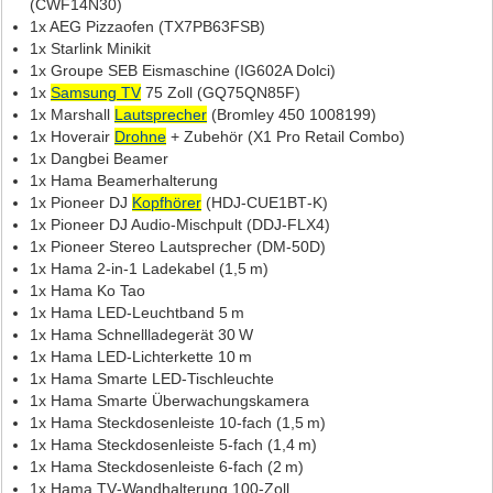
(CWF14N30)
1x AEG Pizzaofen (TX7PB63FSB)
1x Starlink Minikit
1x Groupe SEB Eismaschine (IG602A Dolci)
1x
Samsung TV
75 Zoll (GQ75QN85F)
1x Marshall
Lautsprecher
(Bromley 450 1008199)
1x Hoverair
Drohne
+ Zubehör (X1 Pro Retail Combo)
1x Dangbei Beamer
1x Hama Beamerhalterung
1x Pioneer DJ
Kopfhörer
(HDJ‑CUE1BT‑K)
1x Pioneer DJ Audio‑Mischpult (DDJ‑FLX4)
1x Pioneer Stereo Lautsprecher (DM‑50D)
1x Hama 2‑in‑1 Ladekabel (1,5 m)
1x Hama Ko Tao
1x Hama LED‑Leuchtband 5 m
1x Hama Schnellladegerät 30 W
1x Hama LED‑Lichterkette 10 m
1x Hama Smarte LED‑Tischleuchte
1x Hama Smarte Überwachungskamera
1x Hama Steckdosenleiste 10‑fach (1,5 m)
1x Hama Steckdosenleiste 5‑fach (1,4 m)
1x Hama Steckdosenleiste 6‑fach (2 m)
1x Hama TV‑Wandhalterung 100‑Zoll