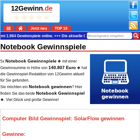
12Gewinn
.de
Jetzt neu
TOP 10
 Gewinnspiele online. +++ Die aktuelle Gewinn-Summe beträgt 38.953.808 Euro
Notebook Gewinnspiele
Notebook Gewinnspiele
5x
🍀 mit einer
140.807 Euro
Gewinnsumme in Höhe von
🍀 hat
die Gewinnspiel-Redaktion von 12Gewinn aktuell
für Sie gefunden.
Notebook gewinnen
Sie möchten ein
? Hier
Notebook Gewinnspiel
finden Sie das beste
🍀. Viel Glück und große Gewinne!
Computer Bild Gewinnspiel: SolarFlow gewinnen
Gewinne:
1.