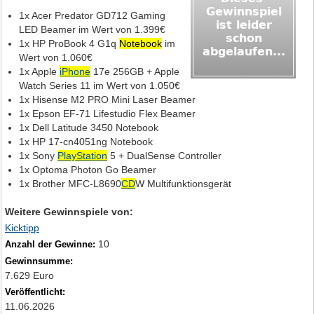
1x Acer Predator GD712 Gaming
LED Beamer im Wert von 1.399€
1x HP ProBook 4 G1q
Notebook
im
Wert von 1.060€
1x Apple
iPhone
17e 256GB + Apple
Watch Series 11 im Wert von 1.050€
1x Hisense M2 PRO Mini Laser Beamer
1x Epson EF-71 Lifestudio Flex Beamer
1x Dell Latitude 3450 Notebook
1x HP 17-cn4051ng Notebook
1x Sony
PlayStation
5 + DualSense Controller
1x Optoma Photon Go Beamer
1x Brother MFC-L8690
CD
W Multifunktionsgerät
Weitere Gewinnspiele von:
Kicktipp
10
Anzahl der Gewinne:
Gewinnsumme:
7.629 Euro
Veröffentlicht:
11.06.2026