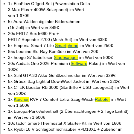
1x EcoFlow Offgrid-Set (Powerstation Delta
3 Max Plus + 400W-Solarpanel) im Wert
von 1.670€
5x Aura Walden digitaler Bilderrahmen
(15‑Zoll) im Wert von 349€
20x FRITZ!Box 5690 Pro +
FRITZ!Repeater 2700 (Mesh‑Set) im Wert von 638€
5x Emporia Smart 7 Lite
Smartphone
im Wert von 250€
85x Leonine Blu‑Ray‑Komödie im Wert von 20€
3x hoogo S7 kabelloser
Staubsauger
im Wert von 500€
30x Audials One 2026 Premium (
Software
‑Paket) im Wert von
100€
5x Stihl GTA 30 Akku‑Gehölzschneider im Wert von 329€
5x Grüezi Bag Lightful DownWool Jacket im Wert von 320€
5x CTEK Booster RB 3000 (Starthilfe + USB‑Ladegerät) im Wert
von 300€
1x
Kärcher
RVF 7 Comfort Extra Saug‑Wisch‑
Roboter
im Wert
von 1.500€
1x Europa‑Park‑Aufenthalt (2 Übernachtungen + 2 Tage Eintritt)
im Wert von 1.600€
10x tado° Smart‑Thermostat X Starter‑Kit im Wert von 160€
5x Ryobi 18 V Schlagbohrschrauber RPD18X1 + Zubehör im