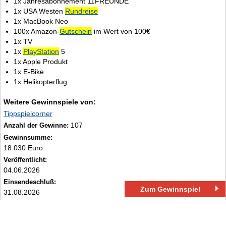
1x Jahresabonnement 11FREUNDE
1x USA Westen
Rundreise
1x MacBook Neo
100x Amazon-
Gutschein
im Wert von 100€
1x TV
1x
PlayStation
5
1x Apple Produkt
1x E‑Bike
1x Helikopterflug
Weitere Gewinnspiele von:
Tippspielcorner
107
Anzahl der Gewinne:
Gewinnsumme:
18.030 Euro
Veröffentlicht:
04.06.2026
Einsendeschluß:
Zum Gewinnspiel
31.08.2026