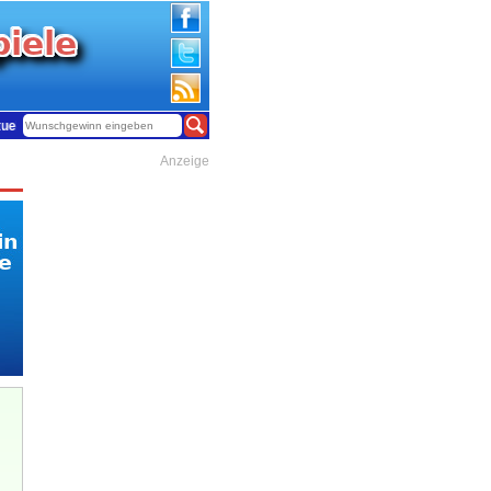
e Gewinn-Summe beträgt 38.722.832 Euro. +++ Insgesamt 17.971.958 Gewinne wa
Anzeige