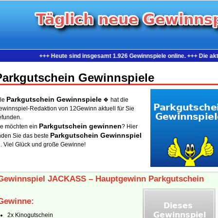
+++ Heute sind insgesamt 1.926 Gewinnspiele online. +++ Die aktuell
Parkgutschein Gewinnspiele
Parkgutschein Gewinnspiele
lle
🍀 hat die
ewinnspiel-Redaktion von 12Gewinn aktuell für Sie
efunden.
Parkgutschein gewinnen
ie möchten ein
? Hier
Parkgutschein Gewinnspiel
inden Sie das beste
. Viel Glück und große Gewinne!
Gewinnspiel JACKASS – Hauptgewinn Parkgutschein
Gewinne:
2x Kinogutschein