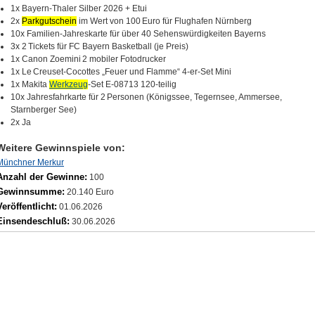
1x Bayern‑Thaler Silber 2026 + Etui
2x
Parkgutschein
im Wert von 100 Euro für Flughafen Nürnberg
10x Familien‑Jahreskarte für über 40 Sehenswürdigkeiten Bayerns
3x 2 Tickets für FC Bayern Basketball (je Preis)
1x Canon Zoemini 2 mobiler Fotodrucker
1x Le Creuset‑Cocottes „Feuer und Flamme“ 4‑er‑Set Mini
1x Makita
Werkzeug
‑Set E‑08713 120‑teilig
10x Jahresfahrkarte für 2 Personen (Königssee, Tegernsee, Ammersee,
Starnberger See)
2x Ja
Weitere Gewinnspiele von:
Münchner Merkur
Anzahl der Gewinne:
100
Gewinnsumme:
20.140 Euro
Veröffentlicht:
01.06.2026
Einsendeschluß:
30.06.2026