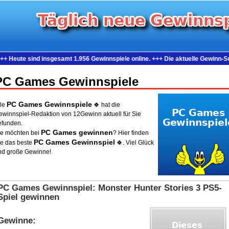
 insgesamt 1.956 Gewinnspiele online. +++ Die aktuelle Gewinn-Summe beträgt
PC Games Gewinnspiele
PC Games Gewinnspiele
lle
🍀 hat die
ewinnspiel-Redaktion von 12Gewinn aktuell für Sie
efunden.
PC Games gewinnen
ie möchten bei
? Hier finden
PC Games Gewinnspiel
ie das beste
🍀. Viel Glück
nd große Gewinne!
PC Games Gewinnspiel: Monster Hunter Stories 3 PS5-
Spiel gewinnen
Gewinne: