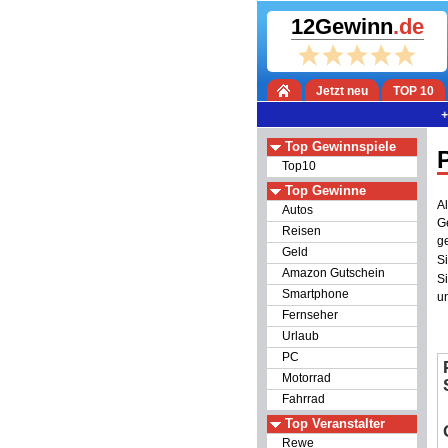
12Gewinn
.de
Jetzt neu
TOP 10
+++ Heute sind
Top Gewinnspiele
Top10
Top Gewinne
A
Autos
G
Reisen
g
Geld
S
Amazon Gutschein
S
Smartphone
u
Fernseher
Urlaub
PC
Motorrad
Fahrrad
Top Veranstalter
Rewe