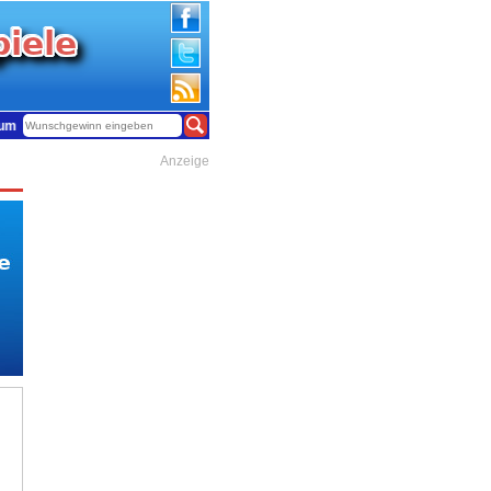
 37.889.495 Euro. +++ Insgesamt 17.930.154 Gewinne warten auf glückliche Gew
Anzeige