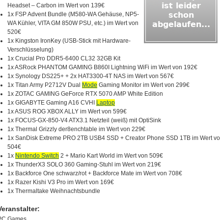
Headset – Carbon im Wert von 139€
1x FSP Advent Bundle (M580-WA Gehäuse, NP5-
WA Kühler, VITA GM 850W PSU, etc.) im Wert von
520€
1x Kingston IronKey (USB-Stick mit Hardware-
Verschlüsselung)
1x Crucial Pro DDR5-6400 CL32 32GB Kit
1x ASRock PHANTOM GAMING B860I Lightning WiFi im Wert von 192€
1x Synology DS225+ + 2x HAT3300-4T NAS im Wert von 567€
1x Titan Army P2712V Dual
Mode
Gaming Monitor im Wert von 299€
1x ZOTAC GAMING GeForce RTX 5070 AMP White Edition
1x GIGABYTE Gaming A16 CVHI
Laptop
1x ASUS ROG XBOX ALLY im Wert von 599€
1x FOCUS-GX-850-V4 ATX3.1 Netzteil (weiß) mit OptiSink
1x Thermal Grizzly der8enchtable im Wert von 229€
1x SanDisk Extreme PRO 2TB USB4 SSD + Creator Phone SSD 1TB im Wert v
504€
1x
Nintendo Switch
2 + Mario Kart World im Wert von 509€
1x ThunderX3 SOLO 360 Gaming-Stuhl im Wert von 219€
1x Backforce One schwarz/rot + Backforce Mate im Wert von 708€
1x Razer Kishi V3 Pro im Wert von 169€
1x Thermaltake Weihnachtsbundle
Veranstalter:
PC Games