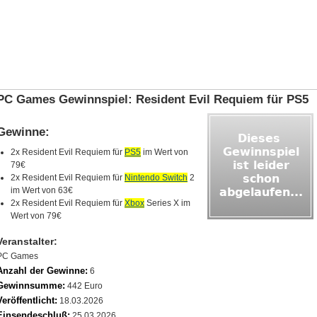
PC Games Gewinnspiel: Resident Evil Requiem für PS5
Gewinne:
2x Resident Evil Requiem für
PS5
im Wert von
79€
2x Resident Evil Requiem für
Nintendo Switch
2
im Wert von 63€
2x Resident Evil Requiem für
Xbox
Series X im
Wert von 79€
Veranstalter:
PC Games
Anzahl der Gewinne:
6
Gewinnsumme:
442 Euro
Veröffentlicht:
18.03.2026
Einsendeschluß:
25.03.2026