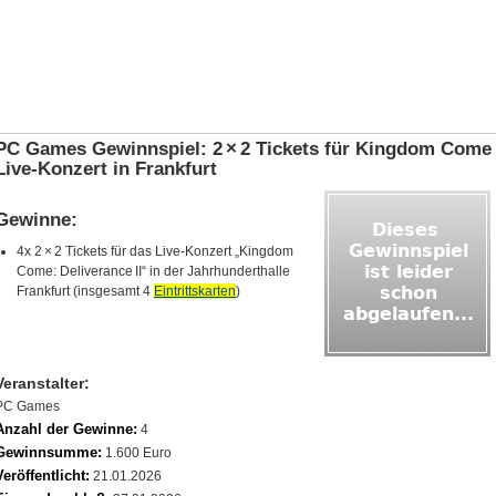
PC Games Gewinnspiel: 2 × 2 Tickets für Kingdom Come
Live‑Konzert in Frankfurt
Gewinne:
4x 2 × 2 Tickets für das Live‑Konzert „Kingdom
Come: Deliverance II“ in der Jahrhunderthalle
Frankfurt (insgesamt 4
Eintrittskarten
)
Veranstalter:
PC Games
Anzahl der Gewinne:
4
Gewinnsumme:
1.600 Euro
Veröffentlicht:
21.01.2026