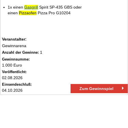
2.
1x einen
Gasgrill
Spirit SP-435 GBS oder
einen
Pizzaofen
Pizza Pro G10204
Veranstalter:
Gewinnarena
1
Anzahl der Gewinne:
Gewinnsumme:
1.000 Euro
Veröffentlicht:
02.08.2026
Einsendeschluß:
Zum Gewinnspiel
04.10.2026