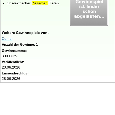
1x elektrischer
Pizzaofen
(Tefal)
Weitere Gewinnspiele von:
Combi
1
Anzahl der Gewinne:
Gewinnsumme:
300 Euro
Veröffentlicht:
23.06.2026
Einsendeschluß:
28.06.2026