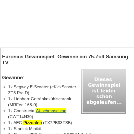
Euronics Gewinnspiel: Gewinne ein 75‑Zoll Samsung
TV
Gewinne:
1x Segway E‑Scooter (eKickScooter
ZT3 Pro D)
1x Liebherr Getränkekühlschrank
(MRFee 168‑0)
1x Constructa
Waschmaschine
(CWF14N30)
1x AEG
Pizzaofen
(TX7PB63FSB)
1x Starlink Minikit