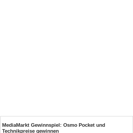
MediaMarkt Gewinnspiel: Osmo Pocket und
Technikpreise gewinnen