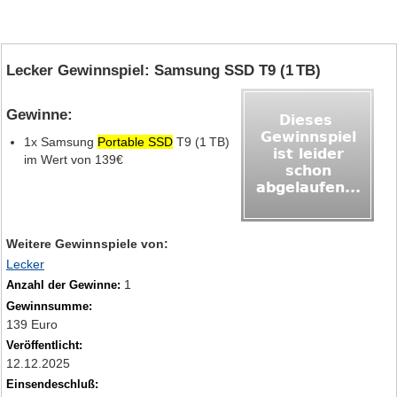
Lecker Gewinnspiel: Samsung SSD T9 (1 TB)
Gewinne:
1x Samsung
Portable SSD
T9 (1 TB)
im Wert von 139€
Weitere Gewinnspiele von:
Lecker
1
Anzahl der Gewinne:
Gewinnsumme:
139 Euro
Veröffentlicht:
12.12.2025
Einsendeschluß: