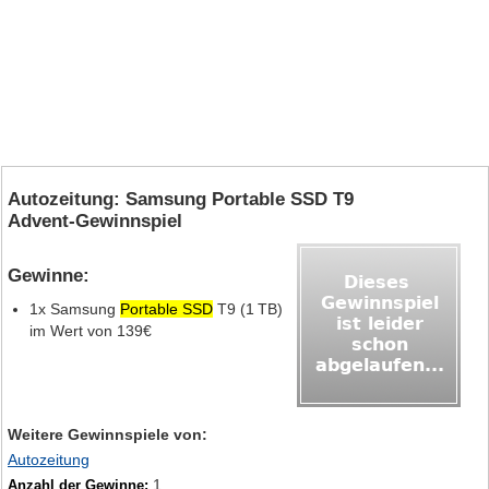
Autozeitung: Samsung Portable SSD T9
Advent‑Gewinnspiel
Gewinne:
1x Samsung
Portable SSD
T9 (1 TB)
im Wert von 139€
Weitere Gewinnspiele von:
Autozeitung
1
Anzahl der Gewinne: