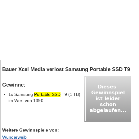
Bauer Xcel Media verlost Samsung Portable SSD T9
Gewinne:
1x Samsung
Portable SSD
T9 (1 TB)
im Wert von 139€
Weitere Gewinnspiele von:
Wunderweib