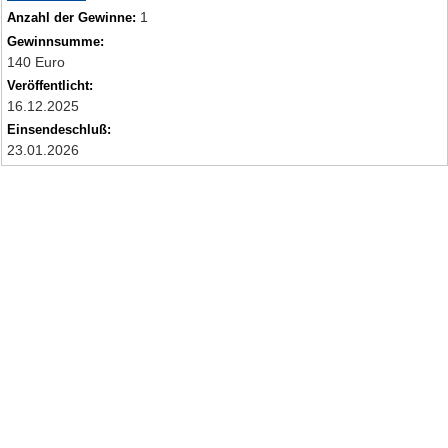
1
Anzahl der Gewinne:
Gewinnsumme:
140 Euro
Veröffentlicht:
16.12.2025
Einsendeschluß:
23.01.2026