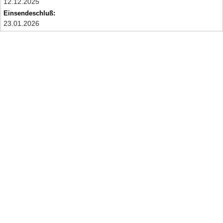
12.12.2025
Einsendeschluß:
23.01.2026