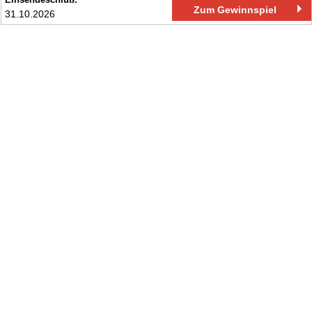
Zum Gewinnspiel
31.10.2026