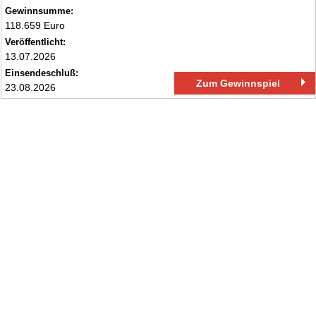
Gewinnsumme:
118.659 Euro
Veröffentlicht:
13.07.2026
Einsendeschluß:
Zum Gewinnspiel
23.08.2026