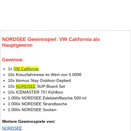
NORDSEE Gewinnspiel: VW California als
Hauptgewinn
Gewinne:
9.
1x
VW California
10x Kreuzfahrtreise im Wert von 5.000€
10x blomus Stay Outdoor-Daybed
10x
NORDSEE
SUP-Board Set
10x ICEMASTER 70 l Kühlbox
1.000x NORDSEE Edelstahlflasche 500 ml
1.000x NORDSEE Strandtasche
1.000x NORDSEE Socken
Weitere Gewinnspiele von:
NORDSEE