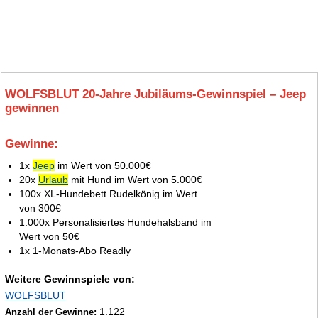
WOLFSBLUT 20‑Jahre Jubiläums‑Gewinnspiel – Jeep
gewinnen
Gewinne:
6.
1x
Jeep
im Wert von 50.000€
20x
Urlaub
mit Hund im Wert von 5.000€
100x XL-Hundebett Rudelkönig im Wert
von 300€
1.000x Personalisiertes Hundehalsband im
Wert von 50€
1x 1‑Monats‑Abo Readly
Weitere Gewinnspiele von:
WOLFSBLUT
1.122
Anzahl der Gewinne: