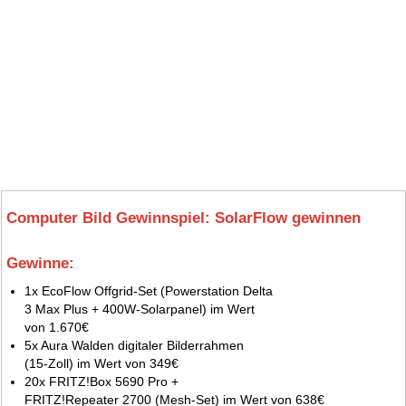
Computer Bild Gewinnspiel: SolarFlow gewinnen
Gewinne:
10.
1x EcoFlow Offgrid-Set (Powerstation Delta
3 Max Plus + 400W-Solarpanel) im Wert
von 1.670€
5x Aura Walden digitaler Bilderrahmen
(15‑Zoll) im Wert von 349€
20x FRITZ!Box 5690 Pro +
FRITZ!Repeater 2700 (Mesh‑Set) im Wert von 638€