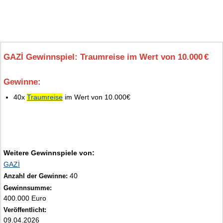
GAZİ Gewinnspiel: Traumreise im Wert von 10.000 €
Gewinne:
5.
40x
Traumreise
im Wert von 10.000€
Weitere Gewinnspiele von:
GAZİ
40
Anzahl der Gewinne:
Gewinnsumme:
400.000 Euro
Veröffentlicht:
09.04.2026