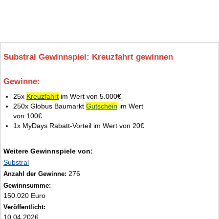
Substral Gewinnspiel: Kreuzfahrt gewinnen
Gewinne:
8.
25x
Kreuzfahrt
im Wert von 5.000€
250x Globus Baumarkt
Gutschein
im Wert
von 100€
1x MyDays Rabatt-Vorteil im Wert von 20€
Weitere Gewinnspiele von:
Substral
276
Anzahl der Gewinne:
Gewinnsumme:
150.020 Euro
Veröffentlicht:
10.04.2026