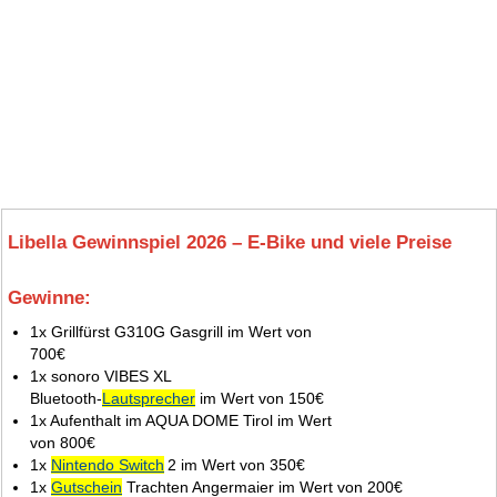
Libella Gewinnspiel 2026 – E‑Bike und viele Preise
Gewinne:
7.
1x Grillfürst G310G Gasgrill im Wert von
700€
1x sonoro VIBES XL
Bluetooth‑
Lautsprecher
im Wert von 150€
1x Aufenthalt im AQUA DOME Tirol im Wert
von 800€
1x
Nintendo Switch
2 im Wert von 350€
1x
Gutschein
Trachten Angermaier im Wert von 200€