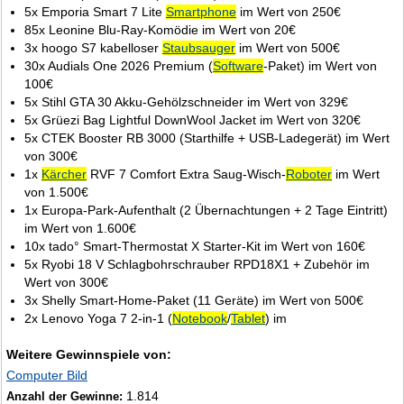
5x Emporia Smart 7 Lite
Smartphone
im Wert von 250€
85x Leonine Blu‑Ray‑Komödie im Wert von 20€
3x hoogo S7 kabelloser
Staubsauger
im Wert von 500€
30x Audials One 2026 Premium (
Software
‑Paket) im Wert von
100€
5x Stihl GTA 30 Akku‑Gehölzschneider im Wert von 329€
5x Grüezi Bag Lightful DownWool Jacket im Wert von 320€
5x CTEK Booster RB 3000 (Starthilfe + USB‑Ladegerät) im Wert
von 300€
1x
Kärcher
RVF 7 Comfort Extra Saug‑Wisch‑
Roboter
im Wert
von 1.500€
1x Europa‑Park‑Aufenthalt (2 Übernachtungen + 2 Tage Eintritt)
im Wert von 1.600€
10x tado° Smart‑Thermostat X Starter‑Kit im Wert von 160€
5x Ryobi 18 V Schlagbohrschrauber RPD18X1 + Zubehör im
Wert von 300€
3x Shelly Smart‑Home‑Paket (11 Geräte) im Wert von 500€
2x Lenovo Yoga 7 2‑in‑1 (
Notebook
/
Tablet
) im
Weitere Gewinnspiele von:
Computer Bild
1.814
Anzahl der Gewinne: