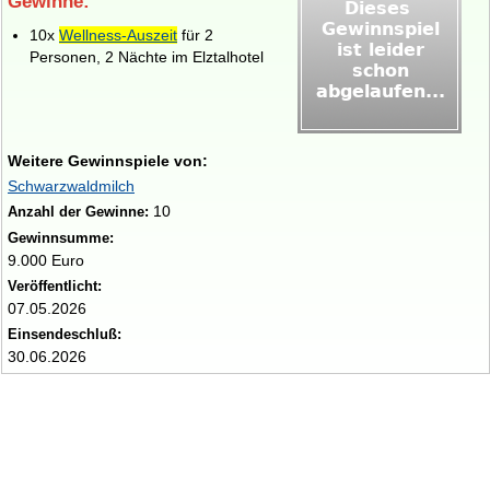
Gewinne:
10x
Wellness-Auszeit
für 2
Personen, 2 Nächte im Elztalhotel
Weitere Gewinnspiele von:
Schwarzwaldmilch
10
Anzahl der Gewinne:
Gewinnsumme:
9.000 Euro
Veröffentlicht:
07.05.2026
Einsendeschluß:
30.06.2026