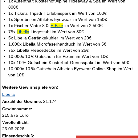
1x Aufenthalt Klosterhof Alpine Hideaway & Spa im Wert von
800€
1x Tickets Tripsdrill Erlebnispark im Wert von 100€
1x Sportbrillen Athletes Eyewear im Wert von 150€
1x Fischer Viator 8.0i
E‑Bike
im Wert von 2.500€
75x
Libella
Liegestuhl im Wert von 30€
5x Libella Getränkekühler im Wert von 20€
1.000x Libella Microfaserhandtuch im Wert von 5€
75x Libella Fleecedecke im Wert von 25€
10.000x 10 €‑Gutschein für Pixum im Wert von 10€
10x 10 %‑Gutschein Klosterhof‑Genusspaket im Wert von 50€
10.000x 10 %‑Gutschein Athletes Eyewear Online‑Shop im Wert
von 10€
Weitere Gewinnspiele von:
Libella
21.174
Anzahl der Gewinne:
Gewinnsumme:
215.675 Euro
Veröffentlicht:
26.06.2026
Einsendeschluß: