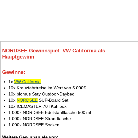
NORDSEE Gewinnspiel: VW California als
Hauptgewinn
Gewinne:
10.
1x
VW California
10x Kreuzfahrtreise im Wert von 5.000€
10x blomus Stay Outdoor-Daybed
10x
NORDSEE
SUP-Board Set
10x ICEMASTER 70 l Kühlbox
1.000x NORDSEE Edelstahlflasche 500 ml
1.000x NORDSEE Strandtasche
1.000x NORDSEE Socken
Weitere Gewinnspiele von: