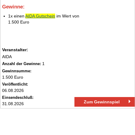
Gewinne:
2.
1x einen
AIDA Gutschein
im Wert von
1.500 Euro
Veranstalter:
AIDA
1
Anzahl der Gewinne:
Gewinnsumme:
1.500 Euro
Veröffentlicht:
06.08.2026
Einsendeschluß:
Zum Gewinnspiel
31.08.2026