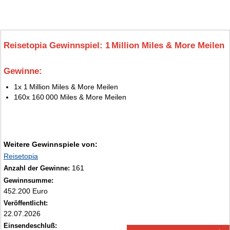
Reisetopia Gewinnspiel: 1 Million Miles & More Meilen
Gewinne:
4.
1x 1 Million Miles & More Meilen
160x 160 000 Miles & More Meilen
Weitere Gewinnspiele von:
Reisetopia
161
Anzahl der Gewinne:
Gewinnsumme:
452.200 Euro
Veröffentlicht:
22.07.2026
Einsendeschluß: