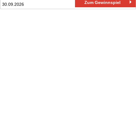
Zum Gewinnspiel
30.09.2026