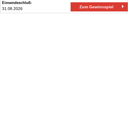
Einsendeschluß:
Zum Gewinnspiel
31.08.2026