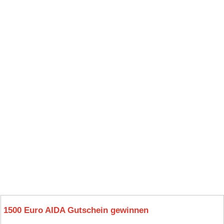
1500 Euro AIDA Gutschein gewinnen