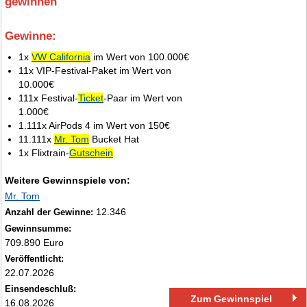
gewinnen
Gewinne:
3.
1x
VW California
im Wert von 100.000€
11x VIP-Festival-Paket im Wert von
10.000€
111x Festival-
Ticket
-Paar im Wert von
1.000€
1.111x AirPods 4 im Wert von 150€
11.111x
Mr. Tom
Bucket Hat
1x Flixtrain-
Gutschein
Weitere Gewinnspiele von:
Mr. Tom
12.346
Anzahl der Gewinne:
Gewinnsumme:
709.890 Euro
Veröffentlicht:
22.07.2026
Einsendeschluß:
Zum Gewinnspiel
16.08.2026