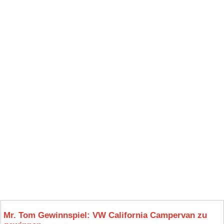
Mr. Tom Gewinnspiel: VW California Campervan zu