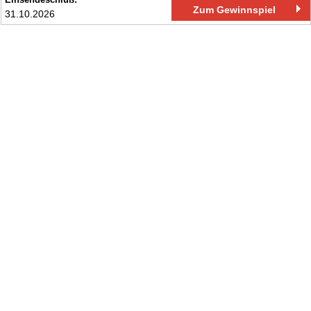
Zum Gewinnspiel
31.10.2026