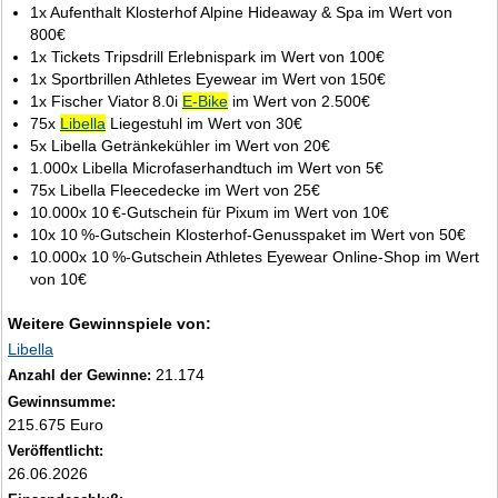
1x Aufenthalt Klosterhof Alpine Hideaway & Spa im Wert von
800€
1x Tickets Tripsdrill Erlebnispark im Wert von 100€
1x Sportbrillen Athletes Eyewear im Wert von 150€
1x Fischer Viator 8.0i
E‑Bike
im Wert von 2.500€
75x
Libella
Liegestuhl im Wert von 30€
5x Libella Getränkekühler im Wert von 20€
1.000x Libella Microfaserhandtuch im Wert von 5€
75x Libella Fleecedecke im Wert von 25€
10.000x 10 €‑Gutschein für Pixum im Wert von 10€
10x 10 %‑Gutschein Klosterhof‑Genusspaket im Wert von 50€
10.000x 10 %‑Gutschein Athletes Eyewear Online‑Shop im Wert
von 10€
Weitere Gewinnspiele von:
Libella
21.174
Anzahl der Gewinne:
Gewinnsumme:
215.675 Euro
Veröffentlicht:
26.06.2026