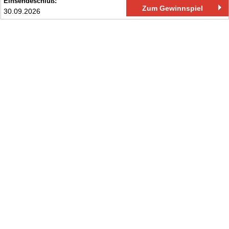
Einsendeschluß:
Zum Gewinnspiel
30.09.2026