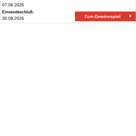
07.08.2026
Einsendeschluß:
Zum Gewinnspiel
30.08.2026