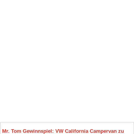
Mr. Tom Gewinnspiel: VW California Campervan zu