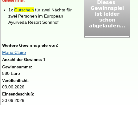
Gewinne:
1x
Gutschein
für zwei Nächte für
zwei Personen im European
Ayurveda Resort Sonnhof
Weitere Gewinnspiele von:
Marie Claire
1
Anzahl der Gewinne:
Gewinnsumme:
580 Euro
Veröffentlicht:
03.06.2026
Einsendeschluß:
30.06.2026