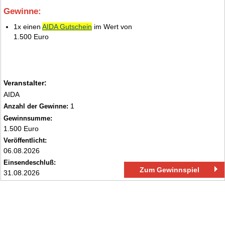
Gewinne:
2.
1x einen
AIDA Gutschein
im Wert von
1.500 Euro
Veranstalter:
AIDA
1
Anzahl der Gewinne:
Gewinnsumme:
1.500 Euro
Veröffentlicht:
06.08.2026
Einsendeschluß:
Zum Gewinnspiel
31.08.2026