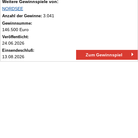
Weitere Gewinnspiele von:
NORDSEE
3.041
Anzahl der Gewinne:
Gewinnsumme:
146.500 Euro
Veröffentlicht:
24.06.2026
Einsendeschluß:
Zum Gewinnspiel
13.08.2026