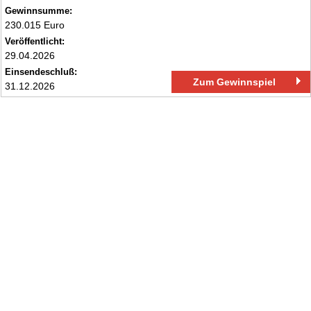
Gewinnsumme:
230.015 Euro
Veröffentlicht:
29.04.2026
Einsendeschluß:
Zum Gewinnspiel
31.12.2026