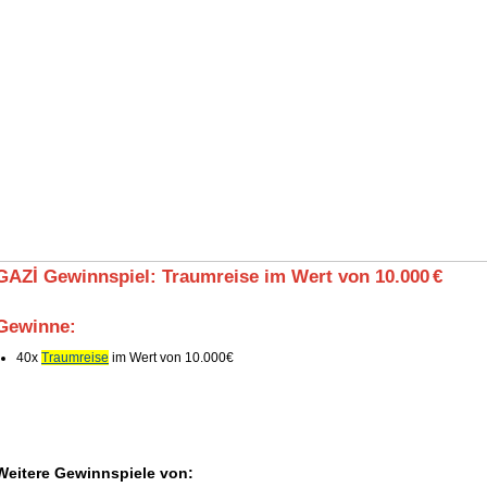
GAZİ Gewinnspiel: Traumreise im Wert von 10.000 €
Gewinne:
5.
40x
Traumreise
im Wert von 10.000€
Weitere Gewinnspiele von: