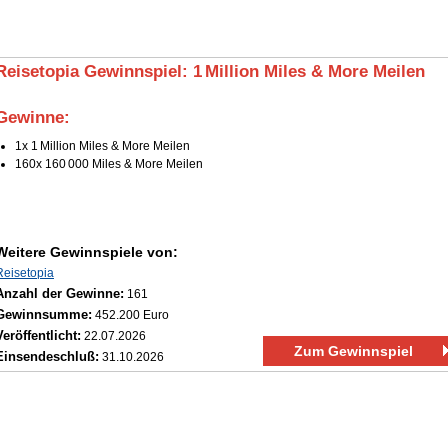
Reisetopia Gewinnspiel: 1 Million Miles & More Meilen
Gewinne:
4.
1x 1 Million Miles & More Meilen
160x 160 000 Miles & More Meilen
Weitere Gewinnspiele von:
Reisetopia
Anzahl der Gewinne:
161
Gewinnsumme:
452.200 Euro
Veröffentlicht:
22.07.2026
Zum Gewinnspiel
Einsendeschluß:
31.10.2026