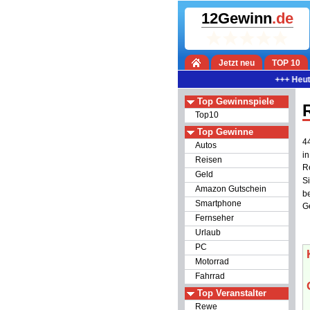
12Gewinn
.de
Jetzt neu
TOP 10
+++ Heute sind insges
Top Gewinnspiele
Top10
Top Gewinne
4
Autos
i
Reisen
R
Geld
S
Amazon Gutschein
b
Smartphone
G
Fernseher
Urlaub
PC
Motorrad
Fahrrad
Top Veranstalter
Rewe