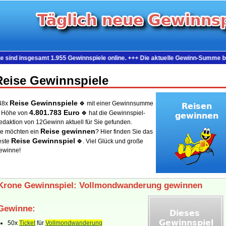
amt 1.955 Gewinnspiele online. +++ Die aktuelle Gewinn-Summe beträgt 37.889
Reise Gewinnspiele
Reise Gewinnspiele
48x
🍀 mit einer Gewinnsumme
4.801.783 Euro
n Höhe von
🍀 hat die Gewinnspiel-
edaktion von 12Gewinn aktuell für Sie gefunden.
Reise gewinnen
ie möchten ein
? Hier finden Sie das
Reise Gewinnspiel
este
🍀. Viel Glück und große
ewinne!
Krone Gewinnspiel: Vollmondwanderung gewinnen
Gewinne:
50x
Ticket
für
Vollmondwanderung