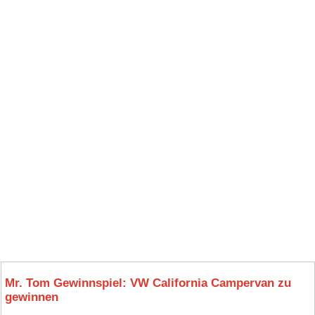
Mr. Tom Gewinnspiel: VW California Campervan zu
gewinnen