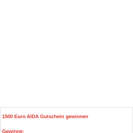
1500 Euro AIDA Gutschein gewinnen
Gewinne: