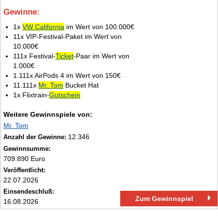
Gewinne:
3.
1x
VW California
im Wert von 100.000€
11x VIP-Festival-Paket im Wert von
10.000€
111x Festival-
Ticket
-Paar im Wert von
1.000€
1.111x AirPods 4 im Wert von 150€
11.111x
Mr. Tom
Bucket Hat
1x Flixtrain-
Gutschein
Weitere Gewinnspiele von:
Mr. Tom
12.346
Anzahl der Gewinne:
Gewinnsumme:
709.890 Euro
Veröffentlicht:
22.07.2026
Einsendeschluß:
Zum Gewinnspiel
16.08.2026