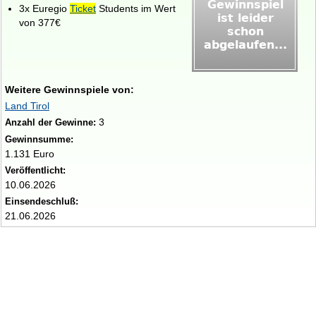
3x Euregio
Ticket
Students im Wert
von 377€
Weitere Gewinnspiele von:
Land Tirol
3
Anzahl der Gewinne:
Gewinnsumme:
1.131 Euro
Veröffentlicht:
10.06.2026
Einsendeschluß:
21.06.2026