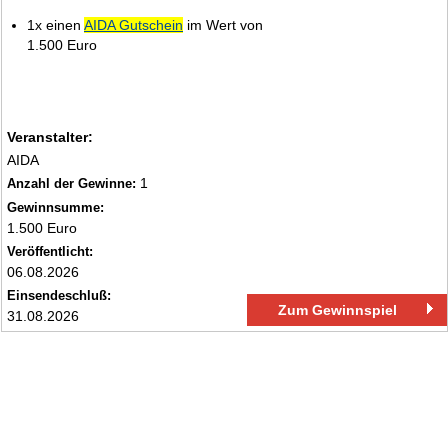
2.
1x einen
AIDA Gutschein
im Wert von
1.500 Euro
Veranstalter:
AIDA
1
Anzahl der Gewinne:
Gewinnsumme:
1.500 Euro
Veröffentlicht:
06.08.2026
Einsendeschluß:
Zum Gewinnspiel
31.08.2026