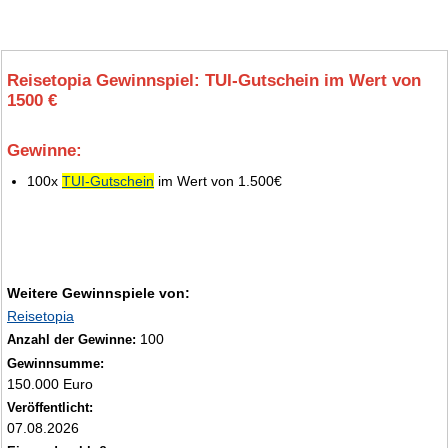
Reisetopia Gewinnspiel: TUI-Gutschein im Wert von
1500 €
Gewinne:
8.
100x
TUI-Gutschein
im Wert von 1.500€
Weitere Gewinnspiele von:
Reisetopia
100
Anzahl der Gewinne:
Gewinnsumme:
150.000 Euro
Veröffentlicht:
07.08.2026