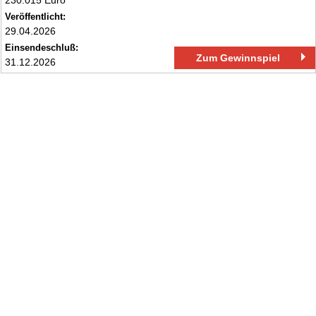
230.015 Euro
Veröffentlicht:
29.04.2026
Einsendeschluß:
Zum Gewinnspiel
31.12.2026