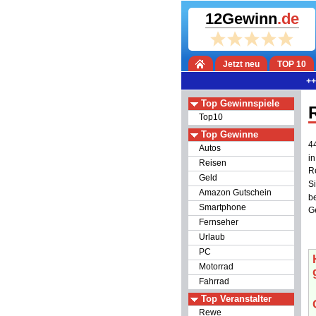
12Gewinn
.de
Jetzt neu
TOP 10
+++ Heute sind
Top Gewinnspiele
Top10
Top Gewinne
4
Autos
i
Reisen
R
Geld
S
Amazon Gutschein
b
Smartphone
G
Fernseher
Urlaub
PC
Motorrad
Fahrrad
Top Veranstalter
Rewe