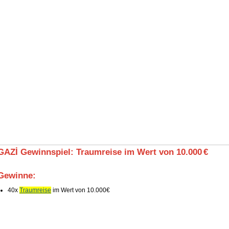
GAZİ Gewinnspiel: Traumreise im Wert von 10.000 €
Gewinne:
5.
40x
Traumreise
im Wert von 10.000€