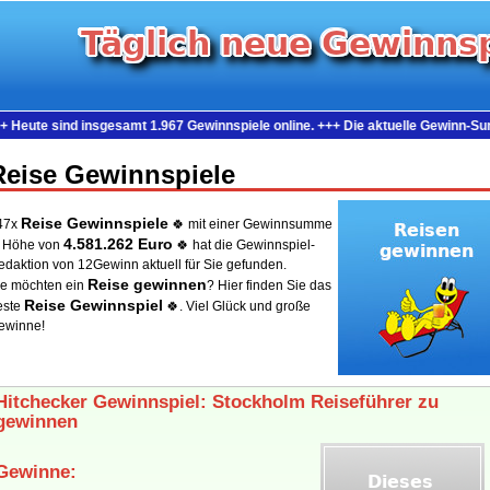
 insgesamt 1.967 Gewinnspiele online. +++ Die aktuelle Gewinn-Summe beträgt
Reise Gewinnspiele
Reise Gewinnspiele
47x
🍀 mit einer Gewinnsumme
4.581.262 Euro
n Höhe von
🍀 hat die Gewinnspiel-
edaktion von 12Gewinn aktuell für Sie gefunden.
Reise gewinnen
ie möchten ein
? Hier finden Sie das
Reise Gewinnspiel
este
🍀. Viel Glück und große
ewinne!
Hitchecker Gewinnspiel: Stockholm Reiseführer zu
gewinnen
Gewinne: