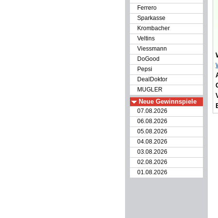
Ferrero
Sparkasse
Krombacher
Veltins
Viessmann
DoGood
Pepsi
DealDoktor
MUGLER
Neue Gewinnspiele
07.08.2026
06.08.2026
05.08.2026
04.08.2026
03.08.2026
02.08.2026
01.08.2026