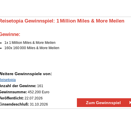
Reisetopia Gewinnspiel: 1 Million Miles & More Meilen
Gewinne:
4.
1x 1 Million Miles & More Meilen
160x 160 000 Miles & More Meilen
Weitere Gewinnspiele von:
Reisetopia
Anzahl der Gewinne:
161
Gewinnsumme:
452.200 Euro
Veröffentlicht:
22.07.2026
Zum Gewinnspiel
Einsendeschluß:
31.10.2026