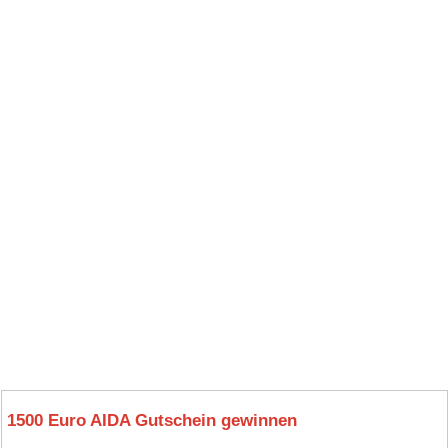
1500 Euro AIDA Gutschein gewinnen