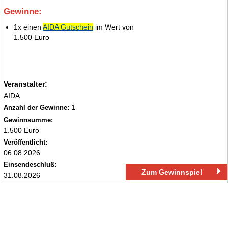
Gewinne:
2.
1x einen
AIDA Gutschein
im Wert von
1.500 Euro
Veranstalter:
AIDA
1
Anzahl der Gewinne:
Gewinnsumme:
1.500 Euro
Veröffentlicht:
06.08.2026
Einsendeschluß:
Zum Gewinnspiel
31.08.2026