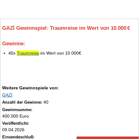
GAZİ Gewinnspiel: Traumreise im Wert von 10.000 €
Gewinne:
5.
40x
Traumreise
im Wert von 10.000€
Weitere Gewinnspiele von:
GAZİ
40
Anzahl der Gewinne:
Gewinnsumme:
400.000 Euro
Veröffentlicht:
09.04.2026
Einsendeschluß: