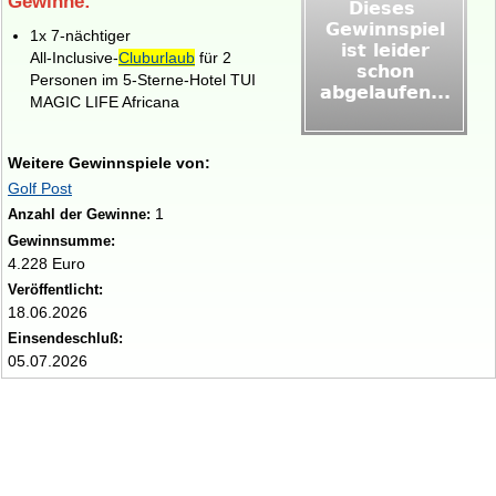
Gewinne:
1x 7‑nächtiger
All‑Inclusive‑
Cluburlaub
für 2
Personen im 5‑Sterne‑Hotel TUI
MAGIC LIFE Africana
Weitere Gewinnspiele von:
Golf Post
1
Anzahl der Gewinne:
Gewinnsumme:
4.228 Euro
Veröffentlicht:
18.06.2026
Einsendeschluß:
05.07.2026