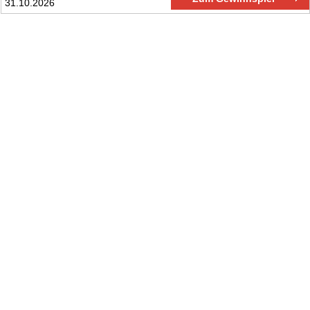
31.10.2026