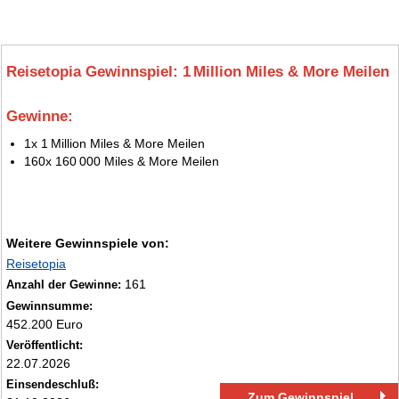
Reisetopia Gewinnspiel: 1 Million Miles & More Meilen
Gewinne:
4.
1x 1 Million Miles & More Meilen
160x 160 000 Miles & More Meilen
Weitere Gewinnspiele von:
Reisetopia
161
Anzahl der Gewinne:
Gewinnsumme:
452.200 Euro
Veröffentlicht:
22.07.2026
Einsendeschluß:
Zum Gewinnspiel