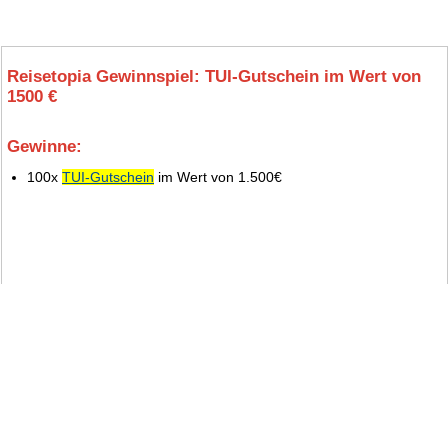
Reisetopia Gewinnspiel: TUI-Gutschein im Wert von
1500 €
Gewinne:
8.
100x
TUI-Gutschein
im Wert von 1.500€
Weitere Gewinnspiele von:
Reisetopia
100
Anzahl der Gewinne:
Gewinnsumme:
150.000 Euro
Veröffentlicht:
07.08.2026
Einsendeschluß: