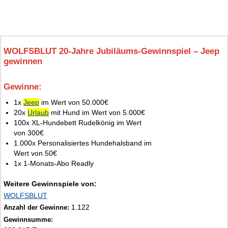
WOLFSBLUT 20‑Jahre Jubiläums‑Gewinnspiel – Jeep
gewinnen
Gewinne:
6.
1x
Jeep
im Wert von 50.000€
20x
Urlaub
mit Hund im Wert von 5.000€
100x XL-Hundebett Rudelkönig im Wert
von 300€
1.000x Personalisiertes Hundehalsband im
Wert von 50€
1x 1‑Monats‑Abo Readly
Weitere Gewinnspiele von:
WOLFSBLUT
1.122
Anzahl der Gewinne:
Gewinnsumme: