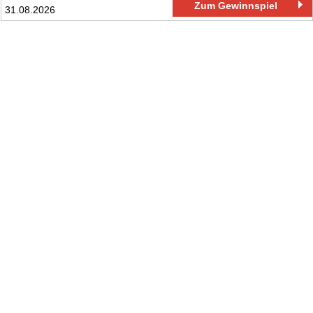
Zum Gewinnspiel
31.08.2026