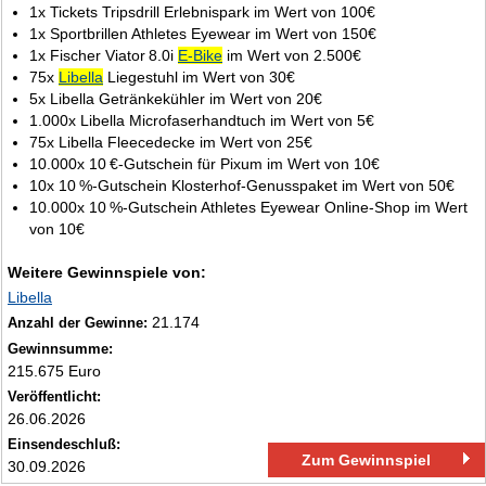
1x Tickets Tripsdrill Erlebnispark im Wert von 100€
1x Sportbrillen Athletes Eyewear im Wert von 150€
1x Fischer Viator 8.0i
E‑Bike
im Wert von 2.500€
75x
Libella
Liegestuhl im Wert von 30€
5x Libella Getränkekühler im Wert von 20€
1.000x Libella Microfaserhandtuch im Wert von 5€
75x Libella Fleecedecke im Wert von 25€
10.000x 10 €‑Gutschein für Pixum im Wert von 10€
10x 10 %‑Gutschein Klosterhof‑Genusspaket im Wert von 50€
10.000x 10 %‑Gutschein Athletes Eyewear Online‑Shop im Wert
von 10€
Weitere Gewinnspiele von:
Libella
21.174
Anzahl der Gewinne:
Gewinnsumme:
215.675 Euro
Veröffentlicht:
26.06.2026
Einsendeschluß:
Zum Gewinnspiel
30.09.2026