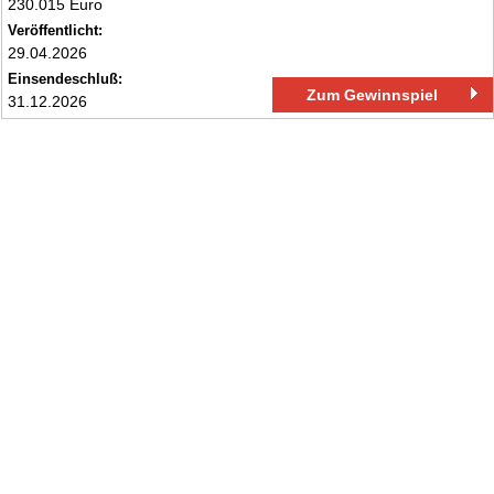
230.015 Euro
Veröffentlicht:
29.04.2026
Einsendeschluß:
Zum Gewinnspiel
31.12.2026