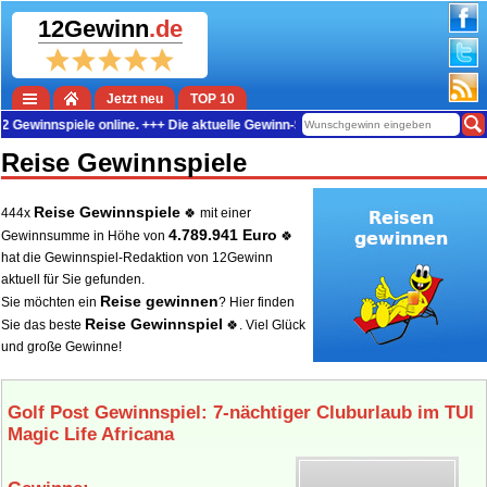
12Gewinn
.de
Jetzt neu
TOP 10
nspiele online. +++ Die aktuelle Gewinn-Summe beträgt 37.869.602 Euro. +++ 
Reise Gewinnspiele
Reise Gewinnspiele
444x
🍀 mit einer
4.789.941 Euro
Gewinnsumme in Höhe von
🍀
hat die Gewinnspiel-Redaktion von 12Gewinn
aktuell für Sie gefunden.
Reise gewinnen
Sie möchten ein
? Hier finden
Reise Gewinnspiel
Sie das beste
🍀. Viel Glück
und große Gewinne!
Golf Post Gewinnspiel: 7‑nächtiger Cluburlaub im TUI
Magic Life Africana