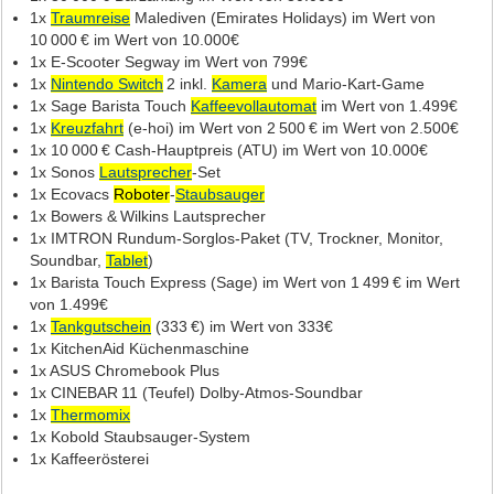
1x
Traumreise
Malediven (Emirates Holidays) im Wert von
10 000 € im Wert von 10.000€
1x E‑Scooter Segway im Wert von 799€
1x
Nintendo Switch
2 inkl.
Kamera
und Mario‑Kart‑Game
1x Sage Barista Touch
Kaffeevollautomat
im Wert von 1.499€
1x
Kreuzfahrt
(e‑hoi) im Wert von 2 500 € im Wert von 2.500€
1x 10 000 € Cash‑Hauptpreis (ATU) im Wert von 10.000€
1x Sonos
Lautsprecher
‑Set
1x Ecovacs
Roboter
‑
Staubsauger
1x Bowers & Wilkins Lautsprecher
1x IMTRON Rundum‑Sorglos‑Paket (TV, Trockner, Monitor,
Soundbar,
Tablet
)
1x Barista Touch Express (Sage) im Wert von 1 499 € im Wert
von 1.499€
1x
Tankgutschein
(333 €) im Wert von 333€
1x KitchenAid Küchenmaschine
1x ASUS Chromebook Plus
1x CINEBAR 11 (Teufel) Dolby‑Atmos‑Soundbar
1x
Thermomix
1x Kobold Staubsauger‑System
1x Kaffeerösterei