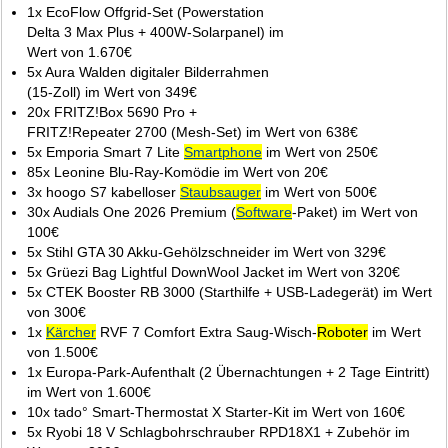
1x EcoFlow Offgrid-Set (Powerstation
Delta 3 Max Plus + 400W-Solarpanel) im
Wert von 1.670€
5x Aura Walden digitaler Bilderrahmen
(15‑Zoll) im Wert von 349€
20x FRITZ!Box 5690 Pro +
FRITZ!Repeater 2700 (Mesh‑Set) im Wert von 638€
5x Emporia Smart 7 Lite
Smartphone
im Wert von 250€
85x Leonine Blu‑Ray‑Komödie im Wert von 20€
3x hoogo S7 kabelloser
Staubsauger
im Wert von 500€
30x Audials One 2026 Premium (
Software
‑Paket) im Wert von
100€
5x Stihl GTA 30 Akku‑Gehölzschneider im Wert von 329€
5x Grüezi Bag Lightful DownWool Jacket im Wert von 320€
5x CTEK Booster RB 3000 (Starthilfe + USB‑Ladegerät) im Wert
von 300€
1x
Kärcher
RVF 7 Comfort Extra Saug‑Wisch‑
Roboter
im Wert
von 1.500€
1x Europa‑Park‑Aufenthalt (2 Übernachtungen + 2 Tage Eintritt)
im Wert von 1.600€
10x tado° Smart‑Thermostat X Starter‑Kit im Wert von 160€
5x Ryobi 18 V Schlagbohrschrauber RPD18X1 + Zubehör im