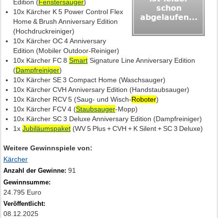
Edition (
Fenstersauger
)
10x Kärcher K 5 Power Control Flex
Home & Brush Anniversary Edition
(Hochdruckreiniger)
10x Kärcher OC 4 Anniversary
Edition (Mobiler Outdoor‑Reiniger)
10x Kärcher FC 8
Smart
Signature Line Anniversary Edition
(
Dampfreiniger
)
10x Kärcher SE 3 Compact Home (Waschsauger)
10x Kärcher CVH Anniversary Edition (Handstaubsauger)
10x Kärcher RCV 5 (Saug‑ und Wisch‑
Roboter
)
10x Kärcher FCV 4 (
Staubsauger
‑Mopp)
10x Kärcher SC 3 Deluxe Anniversary Edition (Dampfreiniger)
1x
Jubiläumspaket
(WV 5 Plus + CVH + K Silent + SC 3 Deluxe)
Weitere Gewinnspiele von:
Kärcher
91
Anzahl der Gewinne:
Gewinnsumme:
24.795 Euro
Veröffentlicht:
08.12.2025