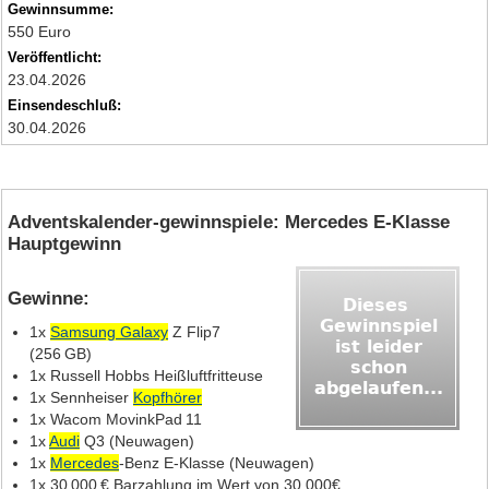
Gewinnsumme:
550 Euro
Veröffentlicht:
23.04.2026
Einsendeschluß:
30.04.2026
Adventskalender-gewinnspiele: Mercedes E‑Klasse
Hauptgewinn
Gewinne:
1x
Samsung Galaxy
Z Flip7
(256 GB)
1x Russell Hobbs Heißluftfritteuse
1x Sennheiser
Kopfhörer
1x Wacom MovinkPad 11
1x
Audi
Q3 (Neuwagen)
1x
Mercedes
‑Benz E‑Klasse (Neuwagen)
1x 30 000 € Barzahlung im Wert von 30.000€