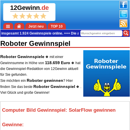
12Gewinn
.de
Jetzt neu
TOP 10
samt 1.924 Gewinnspiele online. +++ Die aktuelle Gewinn-Summe beträgt 38.676
Roboter Gewinnspiel
Roboter Gewinnspiele
🍀 mit einer
118.659 Euro
Gewinnsumme in Höhe von
🍀 hat
die Gewinnspiel-Redaktion von 12Gewinn aktuell
für Sie gefunden.
Roboter gewinnen
Sie möchten ein
? Hier
Roboter Gewinnspiel
finden Sie das beste
🍀 .
Viel Glück und große Gewinne!
Computer Bild Gewinnspiel: SolarFlow gewinnen
Gewinne:
1.