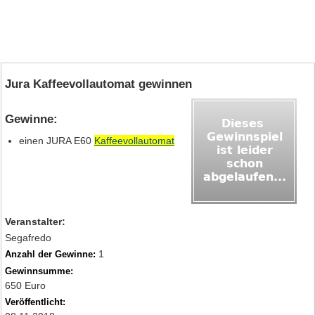
Jura Kaffeevollautomat gewinnen
Gewinne:
einen JURA E60
Kaffeevollautomat
Veranstalter:
Segafredo
1
Anzahl der Gewinne:
Gewinnsumme:
650 Euro
Veröffentlicht: