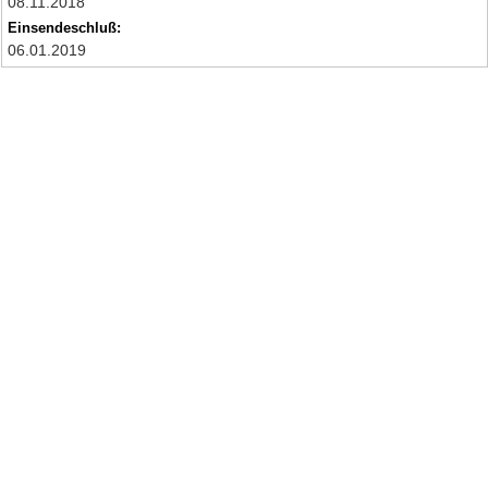
08.11.2018
Einsendeschluß:
06.01.2019