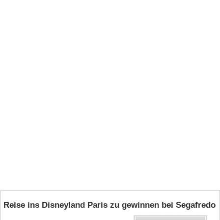
Reise ins Disneyland Paris zu gewinnen bei Segafredo