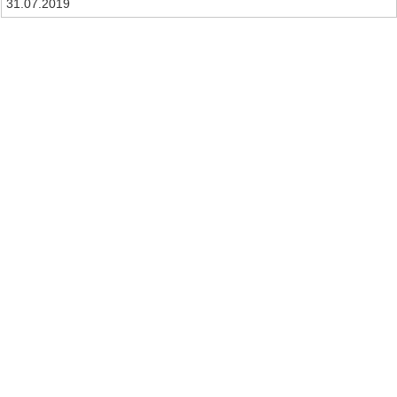
31.07.2019