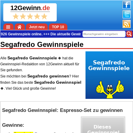
12Gewinn
.de
Jetzt neu
TOP 10
winnspiele online. +++ Die aktuelle Gewinn-Summe beträgt 38.679.463 Euro. +
Segafredo Gewinnspiele
Segafredo Gewinnspiele
Alle
🍀 hat die
Gewinnspiel-Redaktion von 12Gewinn aktuell für
Sie gefunden.
Segafredo gewinnen
Sie möchten bei
? Hier
Segafredo Gewinnspiel
finden Sie das beste
🍀. Viel Glück und große Gewinne!
Segafredo Gewinnspiel: Espresso‑Set zu gewinnen
Gewinne: