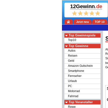
12Gewinn
.de
Jetzt neu
TOP 10
+++ Heu
Top Gewinnspiele
Top10
Top Gewinne
A
Autos
R
Reisen
S
Geld
b
Amazon Gutschein
G
Smartphone
Fernseher
Urlaub
PC
Motorrad
Fahrrad
Top Veranstalter
Rewe