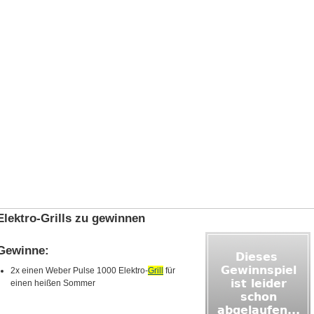
Elektro-Grills zu gewinnen
Gewinne:
2x einen Weber Pulse 1000 Elektro-
Grill
für
einen heißen Sommer