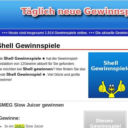
te sind insgesamt 1.914 Gewinnspiele online. +++ Die aktuelle Gewinn-Summe 
Shell Gewinnspiele
Shell Gewinnspiele
lle
🍀 hat die Gewinnspiel-
edaktion von 12Gewinn aktuell für Sie gefunden.
Shell gewinnen
ie möchten bei
? Hier finden Sie das
Shell Gewinnspiel
este
🍀. Viel Glück und große
ewinne!
SMEG Slow Juicer gewinnen
Gewinne:
3x ein
SMEG
Slow Juicer