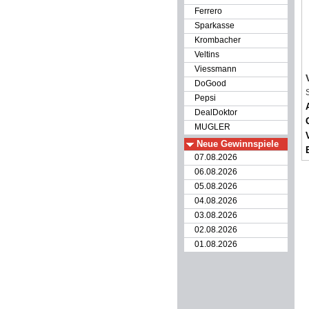
Ferrero
Sparkasse
Krombacher
Veltins
Viessmann
DoGood
Pepsi
DealDoktor
MUGLER
Neue Gewinnspiele
07.08.2026
06.08.2026
05.08.2026
04.08.2026
03.08.2026
02.08.2026
01.08.2026