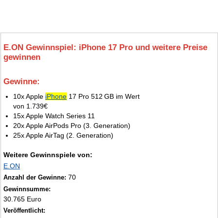
E.ON Gewinnspiel: iPhone 17 Pro und weitere Preise
gewinnen
Gewinne:
6.
10x Apple
iPhone
17 Pro 512 GB im Wert
von 1.739€
15x Apple Watch Series 11
20x Apple AirPods Pro (3. Generation)
25x Apple AirTag (2. Generation)
Weitere Gewinnspiele von:
E.ON
70
Anzahl der Gewinne:
Gewinnsumme:
30.765 Euro
Veröffentlicht: