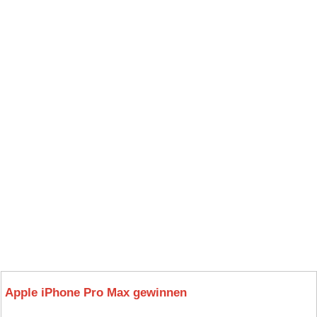
Apple iPhone Pro Max gewinnen