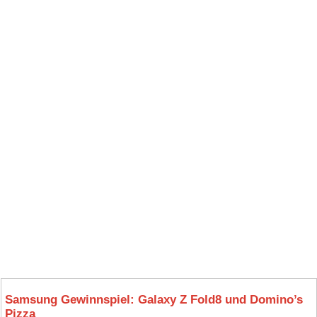
Samsung Gewinnspiel: Galaxy Z Fold8 und Domino’s
Pizza