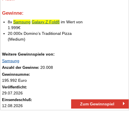
Gewinne:
3.
8x
Samsung
Galaxy Z Fold8
im Wert von
1.999€
20.000x Domino’s Traditional Pizza
(Medium)
Weitere Gewinnspiele von:
Samsung
20.008
Anzahl der Gewinne:
Gewinnsumme:
195.992 Euro
Veröffentlicht:
29.07.2026
Einsendeschluß:
Zum Gewinnspiel
12.08.2026