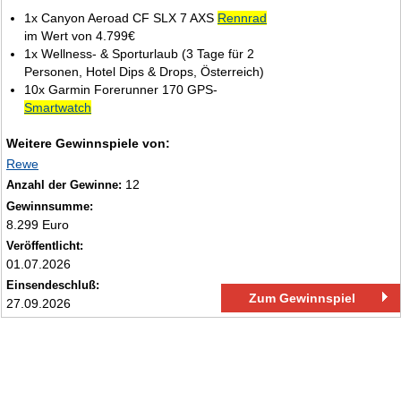
9.
1x Canyon Aeroad CF SLX 7 AXS
Rennrad
im Wert von 4.799€
1x Wellness- & Sporturlaub (3 Tage für 2
Personen, Hotel Dips & Drops, Österreich)
10x Garmin Forerunner 170 GPS-
Smartwatch
Weitere Gewinnspiele von:
Rewe
12
Anzahl der Gewinne:
Gewinnsumme:
8.299 Euro
Veröffentlicht:
01.07.2026
Einsendeschluß:
Zum Gewinnspiel
27.09.2026