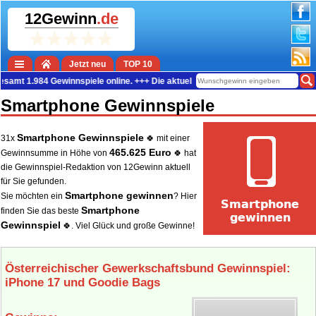
12Gewinn
.de
Jetzt neu
TOP 10
.984 Gewinnspiele online. +++ Die aktuelle Gewinn-Summe beträgt 38.953.808 
Smartphone Gewinnspiele
Smartphone Gewinnspiele
31x
🍀 mit einer
465.625 Euro
Gewinnsumme in Höhe von
🍀 hat
die Gewinnspiel-Redaktion von 12Gewinn aktuell
für Sie gefunden.
Smartphone gewinnen
Sie möchten ein
? Hier
Smartphone
finden Sie das beste
Gewinnspiel
🍀. Viel Glück und große Gewinne!
Österreichischer Gewerkschaftsbund Gewinnspiel:
iPhone 17 und Goodie Bags