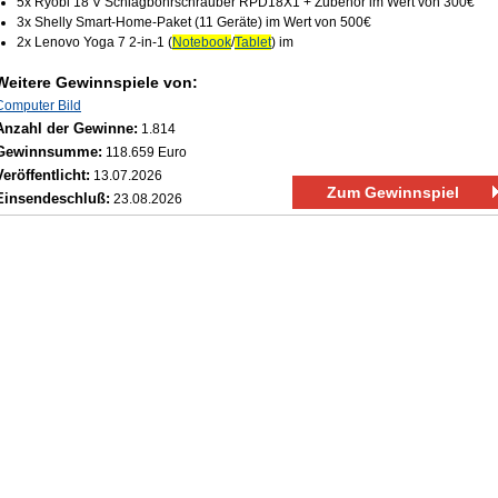
5x Ryobi 18 V Schlagbohrschrauber RPD18X1 + Zubehör im Wert von 300€
3x Shelly Smart‑Home‑Paket (11 Geräte) im Wert von 500€
2x Lenovo Yoga 7 2‑in‑1 (
Notebook
/
Tablet
) im
Weitere Gewinnspiele von:
Computer Bild
Anzahl der Gewinne:
1.814
Gewinnsumme:
118.659 Euro
Veröffentlicht:
13.07.2026
Zum Gewinnspiel
Einsendeschluß:
23.08.2026