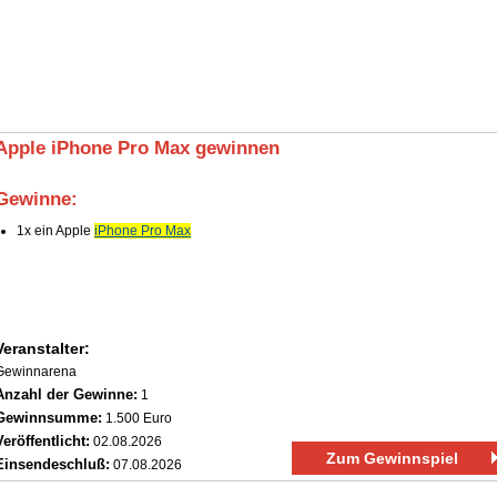
Apple iPhone Pro Max gewinnen
Gewinne:
2.
1x ein Apple
iPhone Pro Max
Veranstalter:
Gewinnarena
Anzahl der Gewinne:
1
Gewinnsumme:
1.500 Euro
Veröffentlicht:
02.08.2026
Zum Gewinnspiel
Einsendeschluß:
07.08.2026