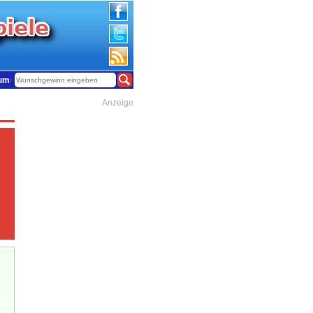
t 38.686.194 Euro. +++ Insgesamt 17.971.924 Gewinne warten auf glückliche Ge
Anzeige