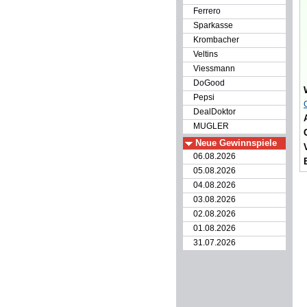
Ferrero
Sparkasse
Krombacher
Veltins
Viessmann
DoGood
Pepsi
DealDoktor
MUGLER
Neue Gewinnspiele
06.08.2026
05.08.2026
04.08.2026
03.08.2026
02.08.2026
01.08.2026
31.07.2026