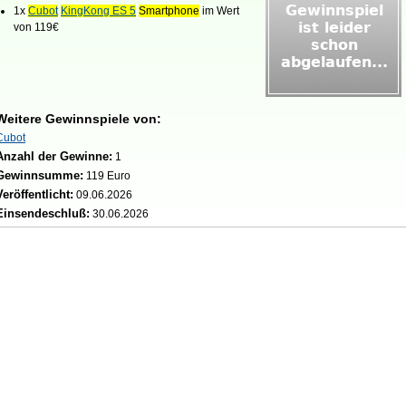
1x
Cubot
KingKong ES 5
Smartphone
im Wert
von 119€
Weitere Gewinnspiele von:
Cubot
Anzahl der Gewinne:
1
Gewinnsumme:
119 Euro
Veröffentlicht:
09.06.2026
Einsendeschluß:
30.06.2026