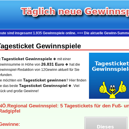
gesamt 1.935 Gewinnspiele online. +++ Die aktuelle Gewinn-Summe beträgt 38.
Tagesticket Gewinnspiele
Tagesticket Gewinnspiele
x
🍀 mit einer
26.831 Euro
ewinnsumme in Höhe von
🍀 hat die
ewinnspiel-Redaktion von 12Gewinn aktuell für Sie
efunden.
Tagesticket gewinnen
ie möchten ein
? Hier finden
Tagesticket Gewinnspiel
ie das beste
🍀. Viel
lück und große Gewinne!
NÖ.Regional Gewinnspiel: 5 Tagestickets für den Fuß‑ u
Radgipfel
Gewinne: