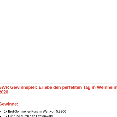
SWR Gewinnspiel: Erlebe den perfekten Tag in Weinhei
2026
Gewinne:
3.
1x Brot‑Sommelier‑Kurs im Wert von 5.920€
1x Führung durch den Exotenwald