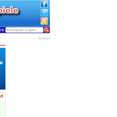
686.224 Euro. +++ Insgesamt 17.971.925 Gewinne warten auf glückliche Gewinne
Anzeige
nd