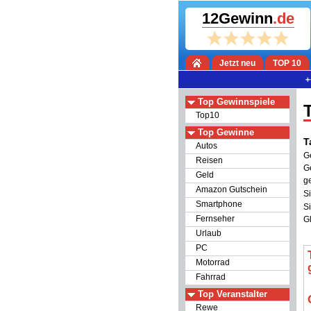
12Gewinn
.de
Jetzt neu
TOP 10
+++ Heute sind
Top Gewinnspiele
Top10
Top Gewinne
T
Autos
G
Reisen
G
Geld
g
Amazon Gutschein
S
Smartphone
S
Fernseher
G
Urlaub
PC
Motorrad
Fahrrad
Top Veranstalter
Rewe