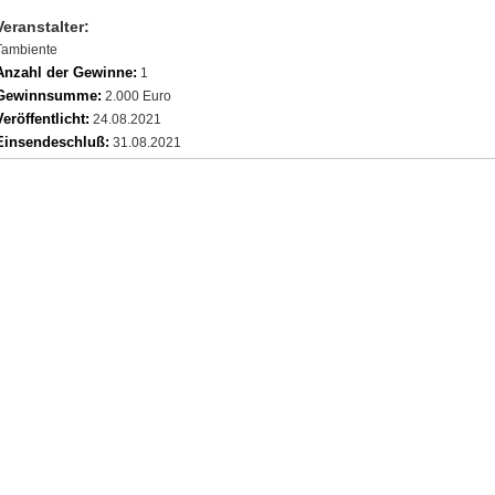
Veranstalter:
Tambiente
Anzahl der Gewinne:
1
Gewinnsumme:
2.000 Euro
Veröffentlicht:
24.08.2021
Einsendeschluß:
31.08.2021