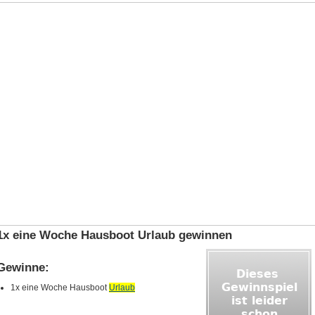
1x eine Woche Hausboot Urlaub gewinnen
Gewinne:
1x eine Woche Hausboot
Urlaub