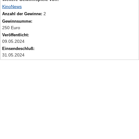
KinoNews
2
Anzahl der Gewinne:
Gewinnsumme:
250 Euro
Veröffentlicht:
09.05.2024
Einsendeschluß:
31.05.2024