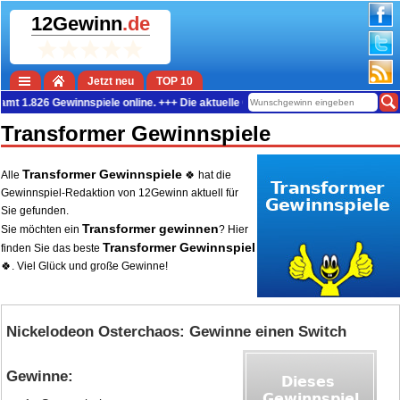
12Gewinn
.de
Jetzt neu
TOP 10
 Gewinnspiele online. +++ Die aktuelle Gewinn-Summe beträgt 38.308.972 Euro
Transformer Gewinnspiele
Transformer Gewinnspiele
Alle
🍀 hat die
Gewinnspiel-Redaktion von 12Gewinn aktuell für
Sie gefunden.
Transformer gewinnen
Sie möchten ein
? Hier
Transformer Gewinnspiel
finden Sie das beste
🍀. Viel Glück und große Gewinne!
Nickelodeon Osterchaos: Gewinne einen Switch
Gewinne: