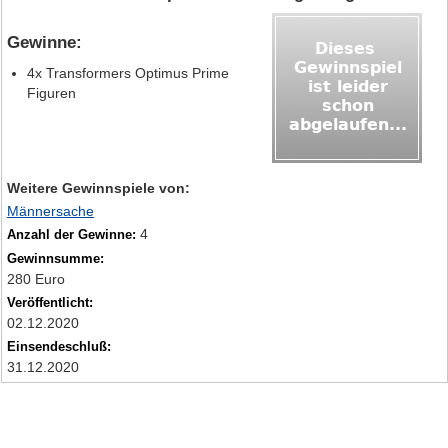
Gewinne:
4x Transformers Optimus Prime
Figuren
Weitere Gewinnspiele von:
Männersache
4
Anzahl der Gewinne:
Gewinnsumme:
280 Euro
Veröffentlicht:
02.12.2020
Einsendeschluß:
31.12.2020