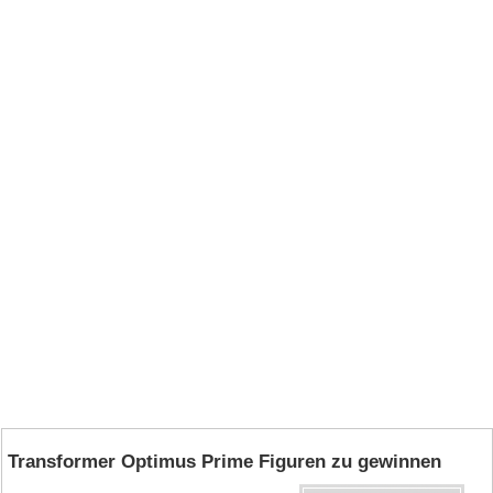
Transformer Optimus Prime Figuren zu gewinnen