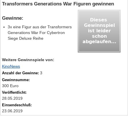
Transformers Generations War Figuren gewinnen
Gewinne:
3x eine Figur aus der Transformers
Generations War For Cybertron
Siege Deluxe Reihe
Weitere Gewinnspiele von:
KinoNews
3
Anzahl der Gewinne:
Gewinnsumme:
300 Euro
Veröffentlicht:
28.05.2019
Einsendeschluß:
23.06.2019