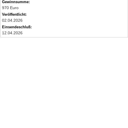
Gewinnsumme:
970 Euro
Veröffentlicht:
02.04.2026
Einsendeschluß:
12.04.2026