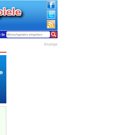
89.470 Euro. +++ Insgesamt 17.930.153 Gewinne warten auf glückliche Gewinne
Anzeige