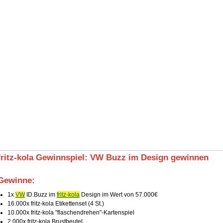
fritz-kola Gewinnspiel: VW Buzz im Design gewinnen
Gewinne:
3.
1x
VW
ID.Buzz im
fritz-kola
Design im Wert von 57.000€
16.000x fritz-kola Etikettenset (4 St.)
10.000x fritz-kola "flaschendrehen"-Kartenspiel
2.000x fritz-kola Brustbeutel