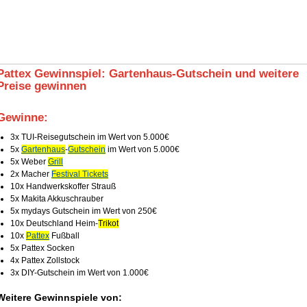
Pattex Gewinnspiel: Gartenhaus-Gutschein und weitere
Preise gewinnen
Gewinne:
4.
3x TUI-Reisegutschein im Wert von 5.000€
5x
Gartenhaus
-
Gutschein
im Wert von 5.000€
5x Weber
Grill
2x Macher
Festival Tickets
10x Handwerkskoffer Strauß
5x Makita Akkuschrauber
5x mydays Gutschein im Wert von 250€
10x Deutschland Heim-
Trikot
10x
Pattex
Fußball
5x Pattex Socken
4x Pattex Zollstock
3x DIY-Gutschein im Wert von 1.000€
Weitere Gewinnspiele von: