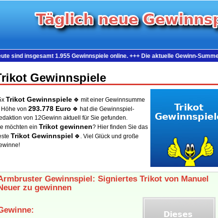
esamt 1.955 Gewinnspiele online. +++ Die aktuelle Gewinn-Summe beträgt 37.8
Trikot Gewinnspiele
Trikot Gewinnspiele
5x
🍀 mit einer Gewinnsumme
293.778 Euro
n Höhe von
🍀 hat die Gewinnspiel-
edaktion von 12Gewinn aktuell für Sie gefunden.
Trikot gewinnen
ie möchten ein
? Hier finden Sie das
Trikot Gewinnspiel
este
🍀. Viel Glück und große
ewinne!
Armbruster Gewinnspiel: Signiertes Trikot von Manuel
Neuer zu gewinnen
Gewinne: