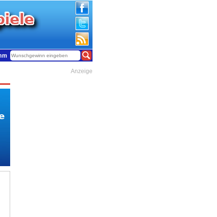
7.889.422 Euro. +++ Insgesamt 17.930.149 Gewinne warten auf glückliche Gewi
Anzeige