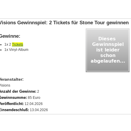
Visions Gewinnspiel: 2 Tickets für Stone Tour gewinnen
Gewinne:
1x 2
Tickets
1x Vinyl-Album
Veranstalter:
Visions
Anzahl der Gewinne:
2
Gewinnsumme:
85 Euro
Veröffentlicht:
12.04.2026
Einsendeschluß:
13.04.2026