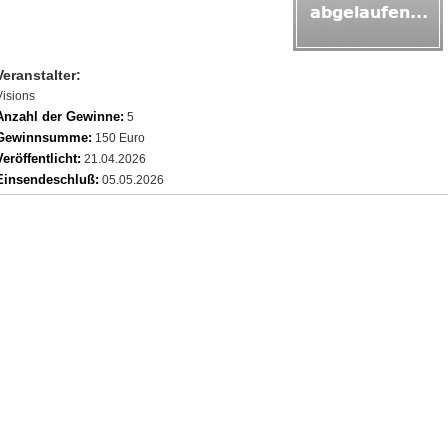
Veranstalter:
Visions
Anzahl der Gewinne:
5
Gewinnsumme:
150 Euro
Veröffentlicht:
21.04.2026
Einsendeschluß:
05.05.2026