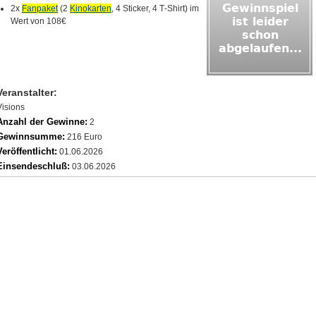
2x
Fanpaket
(2
Kinokarten
, 4 Sticker, 4 T‑Shirt) im
Wert von 108€
Veranstalter:
Visions
Anzahl der Gewinne:
2
Gewinnsumme:
216 Euro
Veröffentlicht:
01.06.2026
Einsendeschluß:
03.06.2026