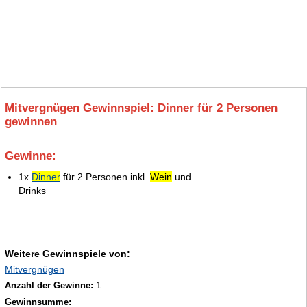
Mitvergnügen Gewinnspiel: Dinner für 2 Personen
gewinnen
Gewinne:
4.
1x
Dinner
für 2 Personen inkl.
Wein
und
Drinks
Weitere Gewinnspiele von:
Mitvergnügen
1
Anzahl der Gewinne:
Gewinnsumme: