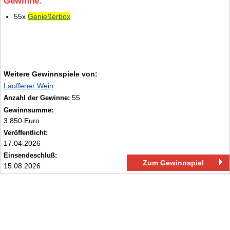
Gewinne:
1.
55x
Genießerbox
Weitere Gewinnspiele von:
Lauffener Wein
55
Anzahl der Gewinne:
Gewinnsumme:
3.850 Euro
Veröffentlicht:
17.04.2026
Einsendeschluß:
Zum Gewinnspiel
15.08.2026