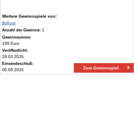
Weitere Gewinnspiele von:
Bofrost
1
Anzahl der Gewinne:
Gewinnsumme:
199 Euro
Veröffentlicht:
28.03.2026
Einsendeschluß:
Zum Gewinnspiel
05.09.2026