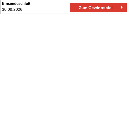
Einsendeschluß:
Zum Gewinnspiel
30.09.2026