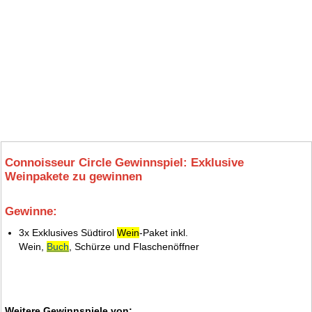
Connoisseur Circle Gewinnspiel: Exklusive
Weinpakete zu gewinnen
Gewinne:
6.
3x Exklusives Südtirol
Wein
-Paket inkl.
Wein,
Buch
, Schürze und Flaschenöffner
Weitere Gewinnspiele von: