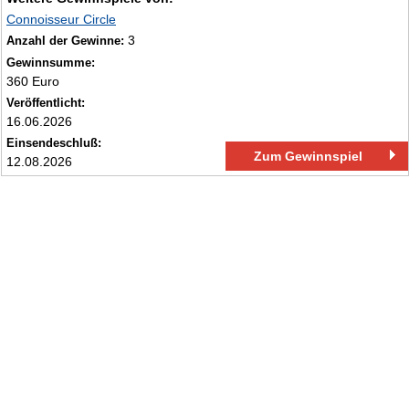
Connoisseur Circle
3
Anzahl der Gewinne:
Gewinnsumme:
360 Euro
Veröffentlicht:
16.06.2026
Einsendeschluß:
Zum Gewinnspiel
12.08.2026