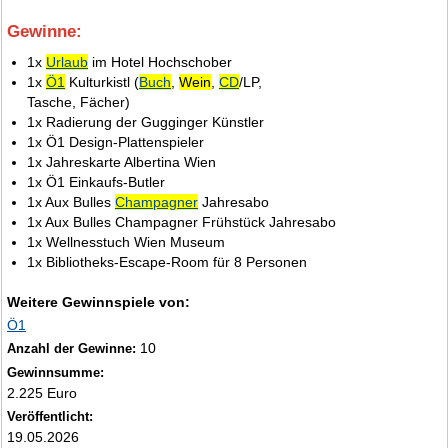
Gewinne:
2.
1x
Urlaub
im Hotel Hochschober
1x
Ö1
Kulturkistl (
Buch
,
Wein
,
CD
/LP,
Tasche, Fächer)
1x Radierung der Gugginger Künstler
1x Ö1 Design‑Plattenspieler
1x Jahreskarte Albertina Wien
1x Ö1 Einkaufs‑Butler
1x Aux Bulles
Champagner
Jahresabo
1x Aux Bulles Champagner Frühstück Jahresabo
1x Wellnesstuch Wien Museum
1x Bibliotheks‑Escape‑Room für 8 Personen
Weitere Gewinnspiele von:
Ö1
10
Anzahl der Gewinne:
Gewinnsumme:
2.225 Euro
Veröffentlicht:
19.05.2026