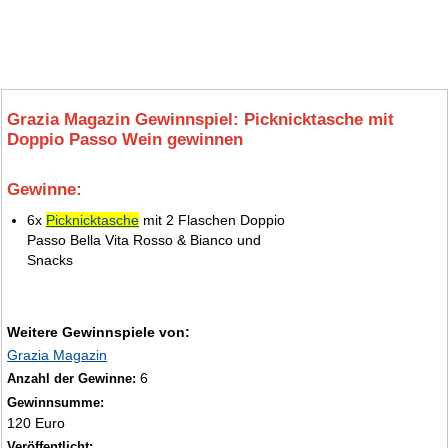
Grazia Magazin Gewinnspiel: Picknicktasche mit
Doppio Passo Wein gewinnen
Gewinne:
3.
6x
Picknicktasche
mit 2 Flaschen Doppio
Passo Bella Vita Rosso & Bianco und
Snacks
Weitere Gewinnspiele von:
Grazia Magazin
6
Anzahl der Gewinne:
Gewinnsumme:
120 Euro
Veröffentlicht: