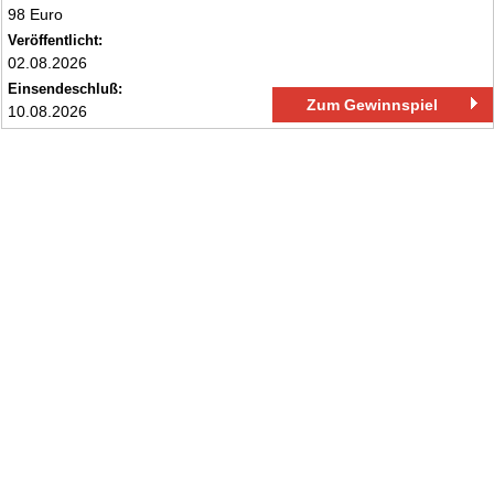
98 Euro
Veröffentlicht:
02.08.2026
Einsendeschluß:
Zum Gewinnspiel
10.08.2026