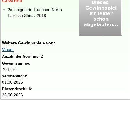
Gewinne:
2x 2 signierte Flaschen North
Barossa Shiraz 2019
Weitere Gewinnspiele von:
Vinum
2
Anzahl der Gewinne:
Gewinnsumme:
70 Euro
Veröffentlicht:
01.06.2026
Einsendeschluß:
25.06.2026