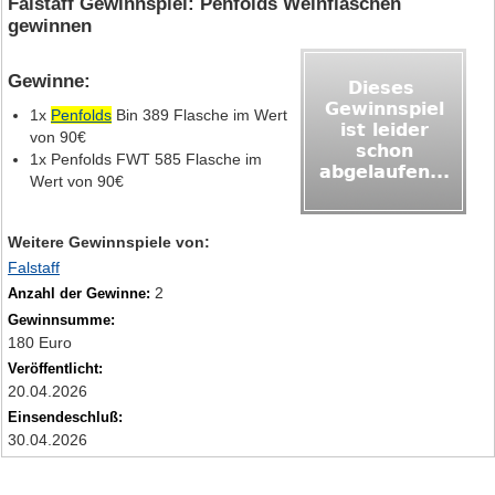
Falstaff Gewinnspiel: Penfolds Weinflaschen
gewinnen
Gewinne:
1x
Penfolds
Bin 389 Flasche im Wert
von 90€
1x Penfolds FWT 585 Flasche im
Wert von 90€
Weitere Gewinnspiele von:
Falstaff
2
Anzahl der Gewinne:
Gewinnsumme:
180 Euro
Veröffentlicht:
20.04.2026
Einsendeschluß:
30.04.2026