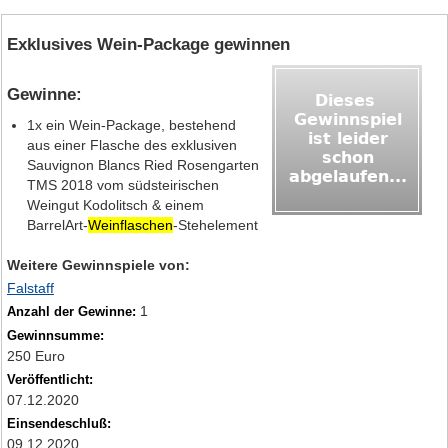
Exklusives Wein-Package gewinnen
Gewinne:
1x ein Wein-Package, bestehend
aus einer Flasche des exklusiven
Sauvignon Blancs Ried Rosengarten
TMS 2018 vom südsteirischen
Weingut Kodolitsch & einem
BarrelArt-
Weinflaschen
-Stehelement
Weitere Gewinnspiele von:
Falstaff
1
Anzahl der Gewinne:
Gewinnsumme:
250 Euro
Veröffentlicht:
07.12.2020
Einsendeschluß:
09.12.2020