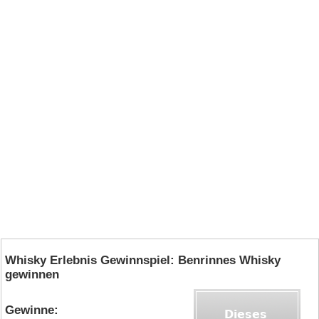
Whisky Erlebnis Gewinnspiel: Benrinnes Whisky
gewinnen
Gewinne: