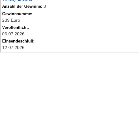
3
Anzahl der Gewinne:
Gewinnsumme:
239 Euro
Veröffentlicht:
06.07.2026
Einsendeschluß:
12.07.2026