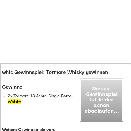
whic Gewinnspiel: Tormore Whisky gewinnen
Gewinne:
2x Tormore 18‑Jahre‑Single‑Barrel
Whisky
Weitere Gewinnspiele von: