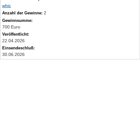
whic
2
Anzahl der Gewinne:
Gewinnsumme:
700 Euro
Veröffentlicht:
22.04.2026
Einsendeschluß:
30.06.2026