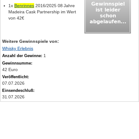
1x
Benrinnes
2016/2025 08 Jahre
Madeira Cask Partnership im Wert
von 42€
Weitere Gewinnspiele von:
Whisky Erlebnis
1
Anzahl der Gewinne:
Gewinnsumme:
42 Euro
Veröffentlicht:
07.07.2026
Einsendeschluß:
31.07.2026