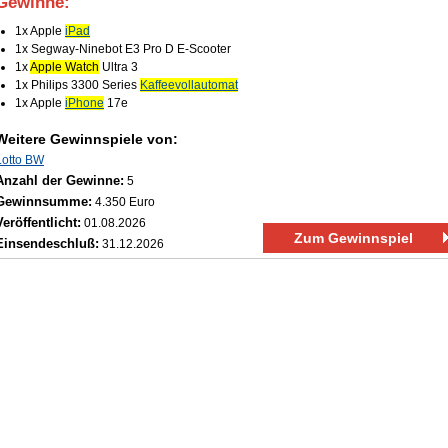
Gewinne:
4.
1x Apple
iPad
1x Segway‑Ninebot E3 Pro D E‑Scooter
1x
Apple Watch
Ultra 3
1x Philips 3300 Series
Kaffeevollautomat
1x Apple
iPhone
17e
Weitere Gewinnspiele von:
Lotto BW
Anzahl der Gewinne:
5
Gewinnsumme:
4.350 Euro
Veröffentlicht:
01.08.2026
Zum Gewinnspiel
Einsendeschluß:
31.12.2026