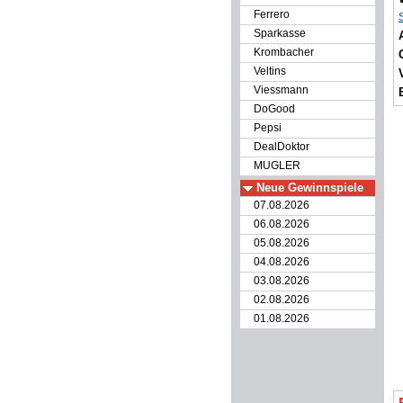
Ferrero
Sparkasse
Krombacher
Veltins
Viessmann
DoGood
Pepsi
DealDoktor
MUGLER
Neue Gewinnspiele
07.08.2026
06.08.2026
05.08.2026
04.08.2026
03.08.2026
02.08.2026
01.08.2026