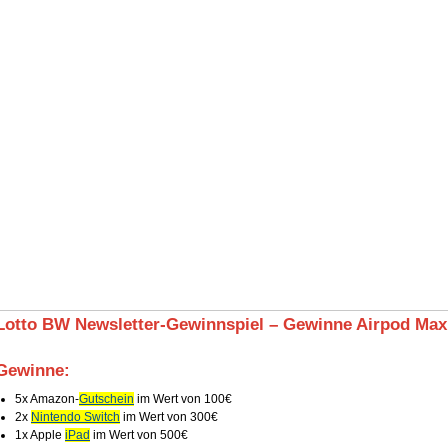
Lotto BW Newsletter-Gewinnspiel – Gewinne Airpod Max
Gewinne:
6.
5x Amazon-
Gutschein
im Wert von 100€
2x
Nintendo Switch
im Wert von 300€
1x Apple
iPad
im Wert von 500€