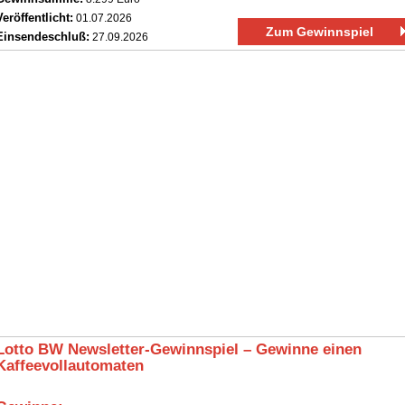
Veröffentlicht:
01.07.2026
Zum Gewinnspiel
Einsendeschluß:
27.09.2026
Lotto BW Newsletter‑Gewinnspiel – Gewinne einen
Kaffeevollautomaten