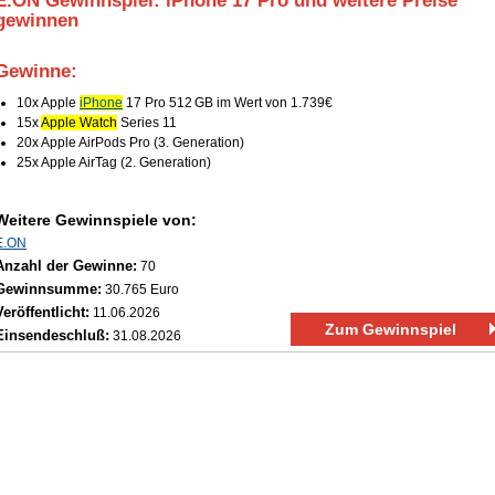
E.ON Gewinnspiel: iPhone 17 Pro und weitere Preise
gewinnen
Gewinne:
2.
10x Apple
iPhone
17 Pro 512 GB im Wert von 1.739€
15x
Apple Watch
Series 11
20x Apple AirPods Pro (3. Generation)
25x Apple AirTag (2. Generation)
Weitere Gewinnspiele von:
E.ON
Anzahl der Gewinne:
70
Gewinnsumme:
30.765 Euro
Veröffentlicht:
11.06.2026
Zum Gewinnspiel
Einsendeschluß:
31.08.2026