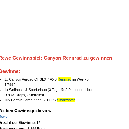
Rewe Gewinnspiel: Canyon Rennrad zu gewinnen
Gewinne:
3.
1x Canyon Aeroad CF SLX 7 AXS
Rennrad
im Wert von
4.799€
1x Wellness- & Sporturlaub (3 Tage für 2 Personen, Hotel
Dips & Drops, Österreich)
10x Garmin Forerunner 170 GPS-
Smartwatch
Weitere Gewinnspiele von:
Rewe
Anzahl der Gewinne:
12
Gewinnsumme:
8.299 Euro