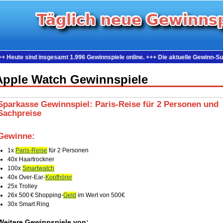
d insgesamt 1.996 Gewinnspiele online. +++ Die aktuelle Gewinn-Summe beträgt
Apple Watch Gewinnspiele
Sparkasse Gewinnspiel: Paris‑Reise für 2 Personen und
Sachpreise
Gewinne:
1.
1x
Paris‑Reise
für 2 Personen
40x Haartrockner
100x
Smartwatch
40x Over‑Ear‑
Kopfhörer
25x Trolley
26x 500 € Shopping‑
Geld
im Wert von 500€
30x Smart Ring
Weitere Gewinnspiele von: