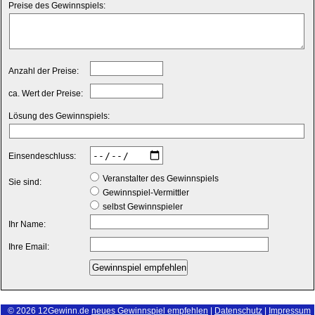
Preise des Gewinnspiels:
Anzahl der Preise:
ca. Wert der Preise:
Lösung des Gewinnspiels:
Einsendeschluss:
Veranstalter des Gewinnspiels
Sie sind:
Gewinnspiel-Vermittler
selbst Gewinnspieler
Ihr Name:
Ihre Email:
© 2026
12Gewinn.de
neues Gewinnspiel empfehlen
|
Datenschutz
|
Impressum