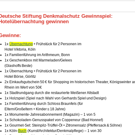
Deutsche Stiftung Denkmalschutz Gewinnspiel:
Hotelübernachtung gewinnen
Gewinne:
3.
1x
Übernachtung
+ Frühstück für 2 Personen im
Hotel Viktoria, Köln
1x Familienführung im Arithmeum, Bonn
1x Geschenkbox mit Marmeladen/Gelees
(Glashoffs Beste)
1x Übernachtung + Frühstück für 2 Personen im
Hotel Börse, Görlitz
2x Einkaufsgutschein 50 € für Shopping im historischen Theater, Königswinter 
Rhein im Wert von 50€
1x Stadtrundgang durch die restaurierte Meißener Altstadt
1x Holzspiel (Spiel nach Wahl von Gerhards Spiel und Design)
1x Familienführung durch Schloss Braunfels (für
Eltern/Großeltern + Kinder ≤ 18 Jahre)
1x Monumente‑Jahresabonnement (Magazin) – 1 von 5
1x Schokoladen‑Genusspaket von Coppeneur (Bad Honnef)
1x Gourmet‑Set: Steinpilz‑Trüffel‑Öl + Zitronensalz (Pfeffersack & Söhne)
1x Köln‑
Buch
(Kunst/Architektur/Denkmalpflege) – 1 von 30