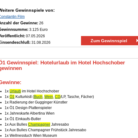
Weitere Gewinnspiele von:
Constantin Film
Anzahl der Gewinne:
26
Gewinnsumme:
3.125 Euro
Veröffentlicht:
07.05.2026
Zum Gewinnspiel
Einsendeschluß:
31.08.2026
Ö1 Gewinnspiel: Hotelurlaub im Hotel Hochschober
gewinnen
Gewinne:
5.
1x
Urlaub
im Hotel Hochschober
1x
Ö1
Kulturkistl (
Buch
,
Wein
,
CD
/LP, Tasche, Fächer)
1x Radierung der Gugginger Künstler
1x Ö1 Design‑Plattenspieler
1x Jahreskarte Albertina Wien
1x Ö1 Einkaufs‑Butler
1x Aux Bulles
Champagner
Jahresabo
1x Aux Bulles Champagner Frühstück Jahresabo
1x Wellnesstuch Wien Museum