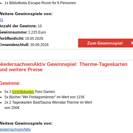
1x Bibliotheks‑Escape‑Room für 8 Personen
Weitere Gewinnspiele von:
Ö1
Anzahl der Gewinne:
10
Gewinnsumme:
2.225 Euro
Veröffentlicht:
19.05.2026
Zum Gewinnspiel
Einsendeschluß:
30.09.2026
NiedersachsenAktiv Gewinnspiel: Therme‑Tageskarten
und weitere Preise
Gewinne:
6.
5x 2
Eintrittskarten
Pyro Games
5x Bücher "Wir Freitagsmänner" im Wert von 115€
2x 2 Tageskarten Bad/Sauna Werratal Therme im Wert
von 200€
Weitere Gewinnspiele von:
NiedersachsenAktiv