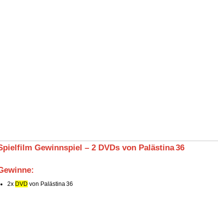
Spielfilm Gewinnspiel – 2 DVDs von Palästina 36
Gewinne:
3.
2x
DVD
von Palästina 36