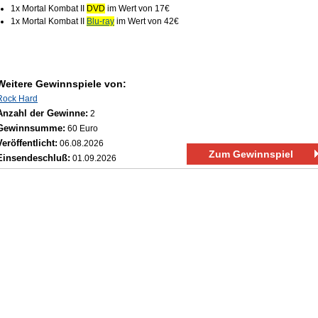
1.
1x Mortal Kombat II
DVD
im Wert von 17€
1x Mortal Kombat II
Blu‑ray
im Wert von 42€
Weitere Gewinnspiele von:
Rock Hard
Anzahl der Gewinne:
2
Gewinnsumme:
60 Euro
Veröffentlicht:
06.08.2026
Zum Gewinnspiel
Einsendeschluß:
01.09.2026