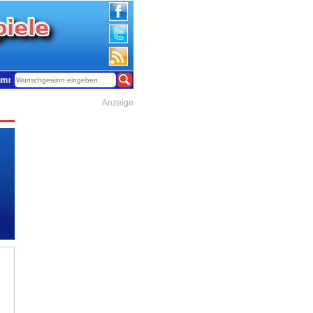
 38.683.731 Euro. +++ Insgesamt 17.971.849 Gewinne warten auf glückliche Ge
Anzeige