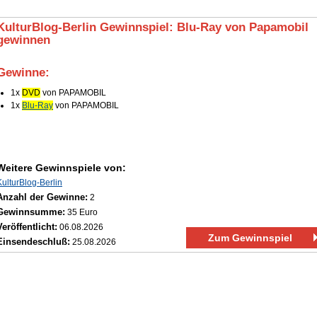
KulturBlog-Berlin Gewinnspiel: Blu‑Ray von Papamobil
gewinnen
Gewinne:
4.
1x
DVD
von PAPAMOBIL
1x
Blu‑Ray
von PAPAMOBIL
Weitere Gewinnspiele von:
KulturBlog-Berlin
Anzahl der Gewinne:
2
Gewinnsumme:
35 Euro
Veröffentlicht:
06.08.2026
Zum Gewinnspiel
Einsendeschluß:
25.08.2026