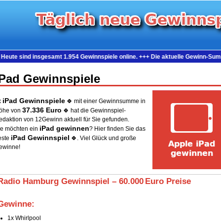
insgesamt 1.954 Gewinnspiele online. +++ Die aktuelle Gewinn-Summe beträgt 
iPad Gewinnspiele
iPad Gewinnspiele
x
🍀 mit einer Gewinnsumme in
37.336 Euro
öhe von
🍀 hat die Gewinnspiel-
edaktion von 12Gewinn aktuell für Sie gefunden.
iPad gewinnen
ie möchten ein
? Hier finden Sie das
iPad Gewinnspiel
este
🍀. Viel Glück und große
ewinne!
Radio Hamburg Gewinnspiel – 60.000 Euro Preise
Gewinne:
1.
1x Whirlpool