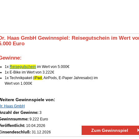
Dr. Haas GmbH Gewinnspiel: Reisegutschein im Wert vo
5.000 Euro
Gewinne:
2.
1x
Reisegutschein
im Wert von 5.000€
1x E‑Bike im Wert von 3.222€
1x Technikpaket (
iPad
, AirPods, E‑Paper Jahresabo) im
Wert von 1.000€
Weitere Gewinnspiele von:
Dr. Haas GmbH
Anzahl der Gewinne:
3
Gewinnsumme:
9.222 Euro
Veröffentlicht:
10.04.2026
Zum Gewinnspiel
Einsendeschluß:
31.12.2026