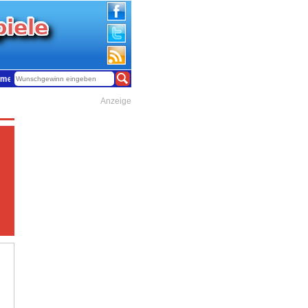
37.889.422 Euro. +++ Insgesamt 17.930.149 Gewinne warten auf glückliche Gewi
Anzeige