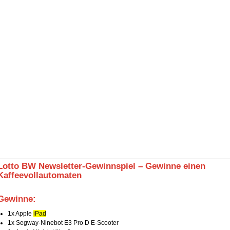
Lotto BW Newsletter‑Gewinnspiel – Gewinne einen
Kaffeevollautomaten
Gewinne:
3.
1x Apple
iPad
1x Segway‑Ninebot E3 Pro D E‑Scooter