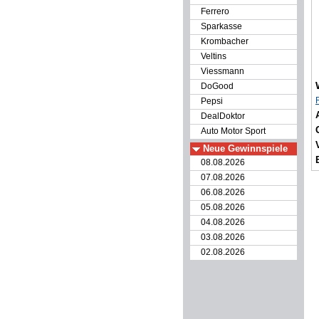
Ferrero
Sparkasse
Krombacher
Veltins
Viessmann
DoGood
Pepsi
DealDoktor
Auto Motor Sport
Neue Gewinnspiele
08.08.2026
07.08.2026
06.08.2026
05.08.2026
04.08.2026
03.08.2026
02.08.2026