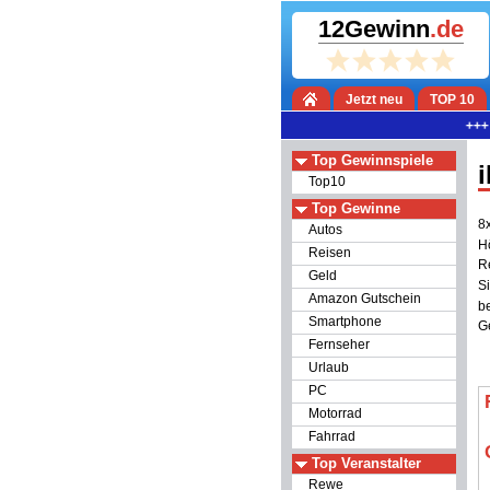
12Gewinn
.de
Jetzt neu
TOP 10
+++ Heute sind 
Top Gewinnspiele
Top10
Top Gewinne
8
Autos
H
Reisen
R
Geld
S
Amazon Gutschein
b
Smartphone
G
Fernseher
Urlaub
PC
Motorrad
Fahrrad
Top Veranstalter
Rewe