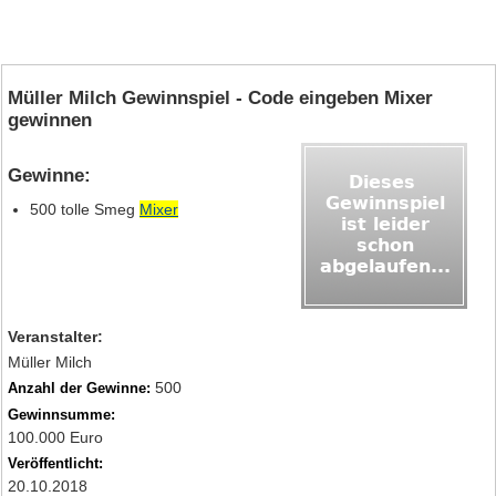
Müller Milch Gewinnspiel - Code eingeben Mixer
gewinnen
Gewinne:
500 tolle Smeg
Mixer
Veranstalter:
Müller Milch
500
Anzahl der Gewinne:
Gewinnsumme:
100.000 Euro
Veröffentlicht:
20.10.2018