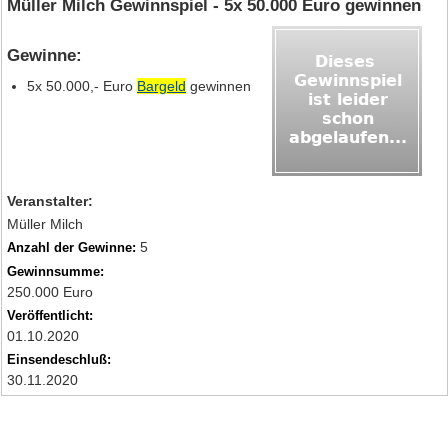
Müller Milch Gewinnspiel - 5x 50.000 Euro gewinnen
Gewinne:
5x 50.000,- Euro
Bargeld
gewinnen
Veranstalter:
Müller Milch
5
Anzahl der Gewinne:
Gewinnsumme:
250.000 Euro
Veröffentlicht:
01.10.2020
Einsendeschluß:
30.11.2020