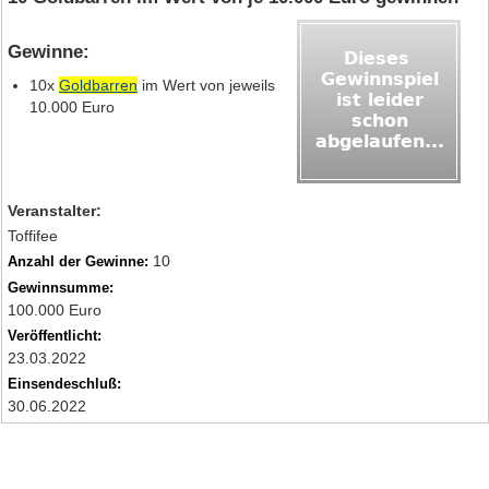
Gewinne:
10x
Goldbarren
im Wert von jeweils
10.000 Euro
Veranstalter:
Toffifee
10
Anzahl der Gewinne:
Gewinnsumme:
100.000 Euro
Veröffentlicht:
23.03.2022
Einsendeschluß:
30.06.2022