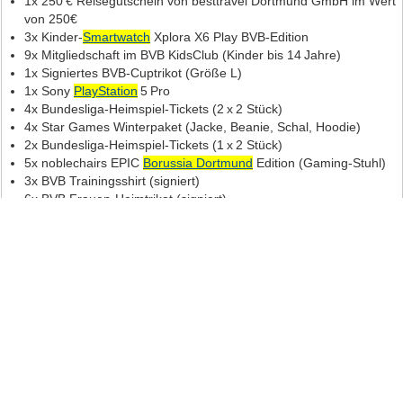
1x 250 € Reisegutschein von besttravel Dortmund GmbH im Wert
von 250€
3x Kinder‑
Smartwatch
Xplora X6 Play BVB‑Edition
9x Mitgliedschaft im BVB KidsClub (Kinder bis 14 Jahre)
1x Signiertes BVB‑Cuptrikot (Größe L)
1x Sony
PlayStation
5 Pro
4x Bundesliga‑Heimspiel‑Tickets (2 x 2 Stück)
4x Star Games Winterpaket (Jacke, Beanie, Schal, Hoodie)
2x Bundesliga‑Heimspiel‑Tickets (1 x 2 Stück)
5x noblechairs EPIC
Borussia Dortmund
Edition (Gaming‑Stuhl)
3x BVB Trainingsshirt (signiert)
6x BVB Frauen‑Heimtrikot (signiert)
1x T‑STAK Radio
1x Akku‑Schrauber inkl. Akkus
1x Akku‑Hochdruckreiniger inkl. Akkus
1x A
Weitere Gewinnspiele von:
Borussia Dortmund
119
Anzahl der Gewinne:
Gewinnsumme:
92.095 Euro