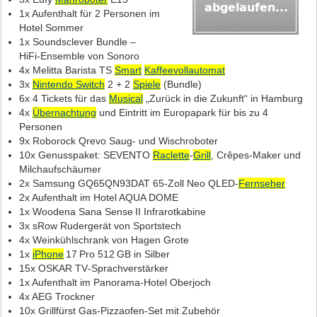
1x Aufenthalt für 2 Personen im
Hotel Sommer
1x Soundsclever Bundle –
HiFi‑Ensemble von Sonoro
4x Melitta Barista TS
Smart
Kaffeevollautomat
3x
Nintendo Switch
2 + 2
Spiele
(Bundle)
6x 4 Tickets für das
Musical
„Zurück in die Zukunft“ in Hamburg
4x
Übernachtung
und Eintritt im Europapark für bis zu 4
Personen
9x Roborock Qrevo Saug‑ und Wischroboter
10x Genusspaket: SEVENTO
Raclette
‑
Grill
, Crêpes‑Maker und
Milchaufschäumer
2x Samsung GQ65QN93DAT 65‑Zoll Neo QLED‑
Fernseher
2x Aufenthalt im Hotel AQUA DOME
1x Woodena Sana Sense II Infrarotkabine
3x sRow Rudergerät von Sportstech
4x Weinkühlschrank von Hagen Grote
1x
iPhone
17 Pro 512 GB in Silber
15x OSKAR TV‑Sprachverstärker
1x Aufenthalt im Panorama‑Hotel Oberjoch
4x AEG Trockner
10x Grillfürst Gas‑Pizzaofen‑Set mit Zubehör