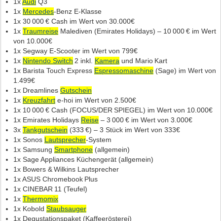
1x
Audi
Q3
1x
Mercedes
‑Benz E‑Klasse
1x 30 000 € Cash im Wert von 30.000€
1x
Traumreise
Malediven (Emirates Holidays) – 10 000 € im Wert
von 10.000€
1x Segway E‑Scooter im Wert von 799€
1x
Nintendo Switch
2 inkl.
Kamera
und Mario Kart
1x Barista Touch Express
Espressomaschine
(Sage) im Wert von
1.499€
1x Dreamlines
Gutschein
1x
Kreuzfahrt
e‑hoi im Wert von 2.500€
1x 10 000 € Cash (FOCUS/DER SPIEGEL) im Wert von 10.000€
1x Emirates Holidays
Reise
– 3 000 € im Wert von 3.000€
3x
Tankgutschein
(333 €) – 3 Stück im Wert von 333€
1x Sonos
Lautsprecher
‑System
1x Samsung
Smartphone
(allgemein)
1x Sage Appliances Küchengerät (allgemein)
1x Bowers & Wilkins Lautsprecher
1x ASUS Chromebook Plus
1x CINEBAR 11 (Teufel)
1x
Thermomix
1x Kobold
Staubsauger
1x Degustationspaket (Kaffeerösterei)