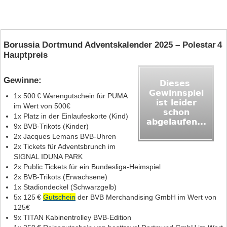
Borussia Dortmund Adventskalender 2025 – Polestar 4
Hauptpreis
Gewinne:
1x 500 € Warengutschein für PUMA
im Wert von 500€
1x Platz in der Einlaufeskorte (Kind)
9x BVB‑Trikots (Kinder)
2x Jacques Lemans BVB‑Uhren
2x Tickets für Adventsbrunch im
SIGNAL IDUNA PARK
2x Public Tickets für ein Bundesliga‑Heimspiel
2x BVB‑Trikots (Erwachsene)
1x Stadiondeckel (Schwarzgelb)
5x 125 €
Gutschein
der BVB Merchandising GmbH im Wert von
125€
9x TITAN Kabinentrolley BVB‑Edition