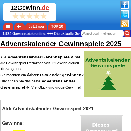
12Gewinn
.de
Jetzt neu
TOP 10
innspiele online. +++ Die aktuelle Gewinn-Summe beträgt 38.676.263 Euro. +++
Adventskalender Gewinnspiele 2025
Adventskalender Gewinnspiele
Alle
🍀 hat
die Gewinnspiel-Redaktion von 12Gewinn aktuell
für Sie gefunden.
Adventskalender gewinnen
Sie möchten ein
?
Adventskalender
Hier finden Sie das beste
Gewinnspiel
🍀. Viel Glück und große Gewinne!
Aldi Adventskalender Gewinnspiel 2021
Gewinne: