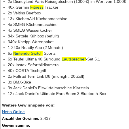
2x Disneyland Paris Reisegutschein (1000 €) im Wert von 1.000€
40x Garmin
Fitness
Tracker
2x Veltins Beefbox
13x KitchenAid Küchenmaschine
4x SMEG Küchenmaschine
4x SMEG Wasserkocher
84x Settele Kühlbox (befüllt)
340x Kneipp Warenpaket
1.240x Readly Abo (2 Monate)
6x
Nintendo Switch
Sports
6x Teufel Ultima 40 Surround
Lautsprecher
‑Set 5.1
20x Instax Sofortbildkamera
40x COSTA Tischgrill
2x Faltrad Tern Link D8 (midnight, 20 Zoll)
3x BMX‑Bike
3x Jack Daniel’s Eiswürfelmaschine Klarstein
12x Jack Daniel’s Ultimate Ears Boom 3 Bluetooth‑Box
Weitere Gewinnspiele von:
Netto Online
2.437
Anzahl der Gewinne:
Gewinnsumme: