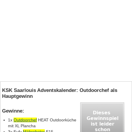
KSK Saarlouis Adventskalender: Outdoorchef als
Hauptgewinn
Gewinne:
1x
Outdoorchef
HEAT Outdoorküche
mit XL Plancha
3x Eufy
Mähroboter
E15