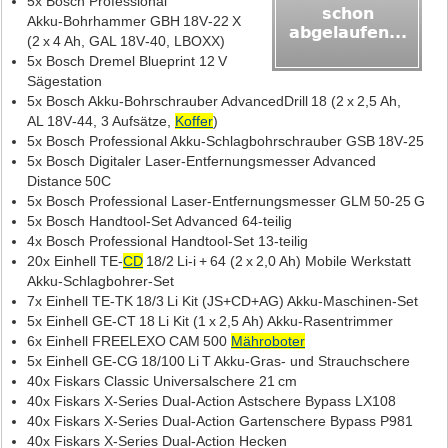
5x Bosch Professional
Akku‑Bohrhammer GBH 18V‑22 X
(2 x 4 Ah, GAL 18V‑40, LBOXX)
5x Bosch Dremel Blueprint 12 V
Sägestation
5x Bosch Akku‑Bohrschrauber AdvancedDrill 18 (2 x 2,5 Ah,
AL 18V‑44, 3 Aufsätze,
Koffer
)
5x Bosch Professional Akku‑Schlagbohrschrauber GSB 18V‑25
5x Bosch Digitaler Laser‑Entfernungsmesser Advanced
Distance 50C
5x Bosch Professional Laser‑Entfernungsmesser GLM 50‑25 G
5x Bosch Handtool‑Set Advanced 64‑teilig
4x Bosch Professional Handtool‑Set 13‑teilig
20x Einhell TE‑
CD
18/2 Li‑i + 64 (2 x 2,0 Ah) Mobile Werkstatt
Akku‑Schlagbohrer‑Set
7x Einhell TE‑TK 18/3 Li Kit (JS+CD+AG) Akku‑Maschinen‑Set
5x Einhell GE‑CT 18 Li Kit (1 x 2,5 Ah) Akku‑Rasentrimmer
6x Einhell FREELEXO CAM 500
Mähroboter
5x Einhell GE‑CG 18/100 Li T Akku‑Gras‑ und Strauchschere
40x Fiskars Classic Universalschere 21 cm
40x Fiskars X‑Series Dual‑Action Astschere Bypass LX108
40x Fiskars X‑Series Dual‑Action Gartenschere Bypass P981
40x Fiskars X‑Series Dual‑Action Hecken