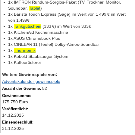
1x IMTRON Rundum‑Sorglos‑Paket (TV, Trockner, Monitor,
Soundbar,
Tablet
)
1x Barista Touch Express (Sage) im Wert von 1 499 € im Wert
von 1.499€
1x
Tankgutschein
(333 €) im Wert von 333€
1x KitchenAid Küchenmaschine
1x ASUS Chromebook Plus
1x CINEBAR 11 (Teufel) Dolby‑Atmos‑Soundbar
1x
Thermomix
1x Kobold Staubsauger‑System
1x Kaffeerösterei
Weitere Gewinnspiele von:
Adventskalender-gewinnspiele
52
Anzahl der Gewinne:
Gewinnsumme:
175.750 Euro
Veröffentlicht:
14.12.2025
Einsendeschluß:
31.12.2025