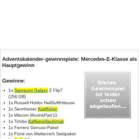
Adventskalender-gewinnspiele: Mercedes‑E‑Klasse als
Hauptgewinn
Gewinne:
1x
Samsung Galaxy
Z Flip7
(256 GB)
1x Russell Hobbs Heißluftfritteuse
1x Sennheiser
Kopfhörer
1x Wacom MovinkPad 11
1x Tchibo
Kaffeevollautomat
1x Ferrero Genuss‑Paket
1x Fürst von Metternich Sektpaket