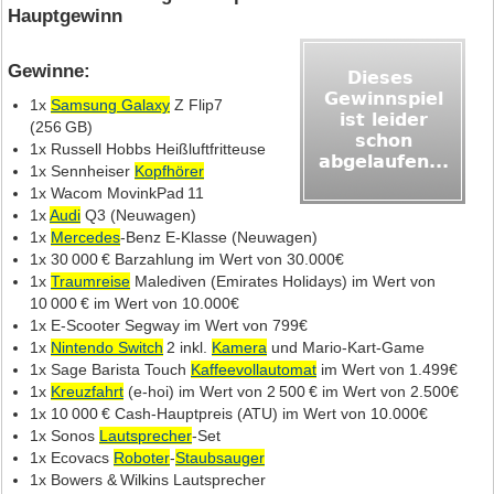
Hauptgewinn
Gewinne:
1x
Samsung Galaxy
Z Flip7
(256 GB)
1x Russell Hobbs Heißluftfritteuse
1x Sennheiser
Kopfhörer
1x Wacom MovinkPad 11
1x
Audi
Q3 (Neuwagen)
1x
Mercedes
‑Benz E‑Klasse (Neuwagen)
1x 30 000 € Barzahlung im Wert von 30.000€
1x
Traumreise
Malediven (Emirates Holidays) im Wert von
10 000 € im Wert von 10.000€
1x E‑Scooter Segway im Wert von 799€
1x
Nintendo Switch
2 inkl.
Kamera
und Mario‑Kart‑Game
1x Sage Barista Touch
Kaffeevollautomat
im Wert von 1.499€
1x
Kreuzfahrt
(e‑hoi) im Wert von 2 500 € im Wert von 2.500€
1x 10 000 € Cash‑Hauptpreis (ATU) im Wert von 10.000€
1x Sonos
Lautsprecher
‑Set
1x Ecovacs
Roboter
‑
Staubsauger
1x Bowers & Wilkins Lautsprecher