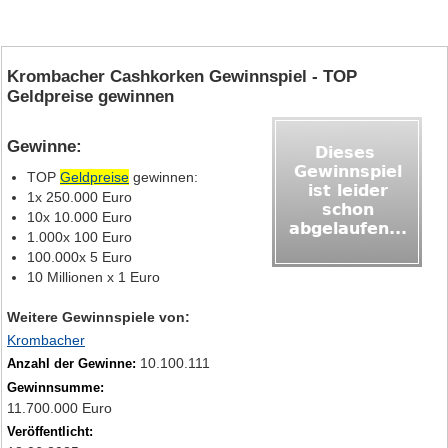
Krombacher Cashkorken Gewinnspiel - TOP
Geldpreise gewinnen
Gewinne:
TOP
Geldpreise
gewinnen:
1x 250.000 Euro
10x 10.000 Euro
1.000x 100 Euro
100.000x 5 Euro
10 Millionen x 1 Euro
Weitere Gewinnspiele von:
Krombacher
10.100.111
Anzahl der Gewinne:
Gewinnsumme:
11.700.000 Euro
Veröffentlicht: