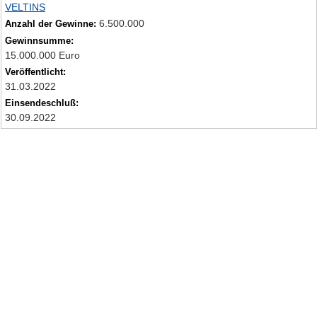
VELTINS
6.500.000
Anzahl der Gewinne:
Gewinnsumme:
15.000.000 Euro
Veröffentlicht:
31.03.2022
Einsendeschluß:
30.09.2022