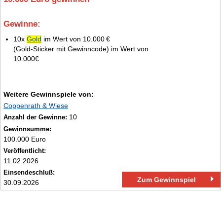
Gewinne:
2.
10x
Gold
im Wert von 10.000 €
(Gold‑Sticker mit Gewinncode) im Wert von
10.000€
Weitere Gewinnspiele von:
Coppenrath & Wiese
10
Anzahl der Gewinne:
Gewinnsumme:
100.000 Euro
Veröffentlicht:
11.02.2026
Einsendeschluß:
Zum Gewinnspiel
30.09.2026