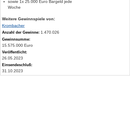
sowie 1x 25.000 Euro Bargeld jede
Woche
Weitere Gewinnspiele von:
Krombacher
1.470.026
Anzahl der Gewinne:
Gewinnsumme:
15.575.000 Euro
Veröffentlicht:
26.05.2023
Einsendeschluß:
31.10.2023