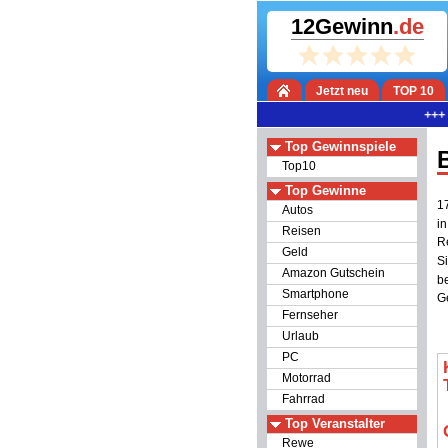
12Gewinn
.de
Jetzt neu
TOP 10
+++ Heute sind i
Top Gewinnspiele
Top10
Top Gewinne
1
Autos
i
Reisen
R
Geld
S
Amazon Gutschein
b
Smartphone
G
Fernseher
Urlaub
PC
Motorrad
Fahrrad
Top Veranstalter
Rewe