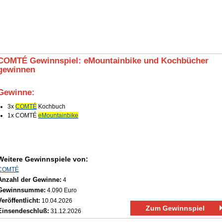
COMTÉ Gewinnspiel: eMountainbike und Kochbücher
gewinnen
Gewinne:
2.
3x
COMTÉ
Kochbuch
1x COMTÉ
eMountainbike
Weitere Gewinnspiele von:
COMTÉ
Anzahl der Gewinne:
4
Gewinnsumme:
4.090 Euro
Veröffentlicht:
10.04.2026
Zum Gewinnspiel
Einsendeschluß:
31.12.2026