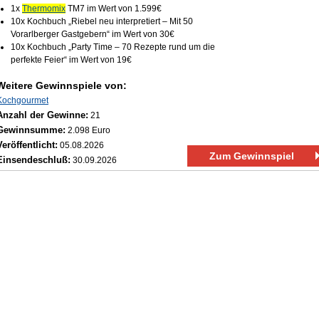
1.
1x
Thermomix
TM7 im Wert von 1.599€
10x Kochbuch „Riebel neu interpretiert – Mit 50
Vorarlberger Gastgebern“ im Wert von 30€
10x Kochbuch „Party Time – 70 Rezepte rund um die
perfekte Feier“ im Wert von 19€
Weitere Gewinnspiele von:
Kochgourmet
Anzahl der Gewinne:
21
Gewinnsumme:
2.098 Euro
Veröffentlicht:
05.08.2026
Zum Gewinnspiel
Einsendeschluß:
30.09.2026