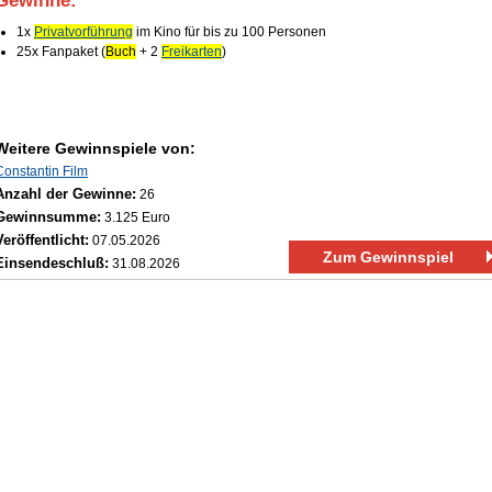
Gewinne:
4.
1x
Privatvorführung
im Kino für bis zu 100 Personen
25x Fanpaket (
Buch
+ 2
Freikarten
)
Weitere Gewinnspiele von:
Constantin Film
Anzahl der Gewinne:
26
Gewinnsumme:
3.125 Euro
Veröffentlicht:
07.05.2026
Zum Gewinnspiel
Einsendeschluß:
31.08.2026