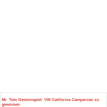
Mr. Tom Gewinnspiel: VW California Campervan zu
gewinnen