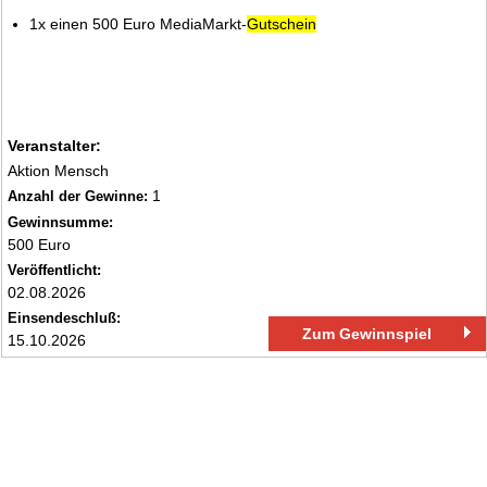
2.
1x einen 500 Euro MediaMarkt-
Gutschein
Veranstalter:
Aktion Mensch
1
Anzahl der Gewinne:
Gewinnsumme:
500 Euro
Veröffentlicht:
02.08.2026
Einsendeschluß:
Zum Gewinnspiel
15.10.2026