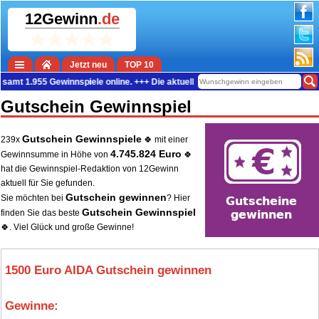
12Gewinn
.de
Jetzt neu
TOP 10
.955 Gewinnspiele online. +++ Die aktuelle Gewinn-Summe beträgt 37.778.425 
Gutschein Gewinnspiel
Gutschein Gewinnspiele
239x
🍀 mit einer
4.745.824 Euro
Gewinnsumme in Höhe von
🍀
hat die Gewinnspiel-Redaktion von 12Gewinn
aktuell für Sie gefunden.
Gutschein gewinnen
Sie möchten bei
? Hier
Gutschein Gewinnspiel
finden Sie das beste
🍀. Viel Glück und große Gewinne!
1500 Euro AIDA Gutschein gewinnen
Gewinne:
1.