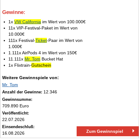
Gewinne:
4.
1x
VW California
im Wert von 100.000€
11x VIP-Festival-Paket im Wert von
10.000€
111x Festival-
Ticket
-Paar im Wert von
1.000€
1.111x AirPods 4 im Wert von 150€
11.111x
Mr. Tom
Bucket Hat
1x Flixtrain-
Gutschein
Weitere Gewinnspiele von:
Mr. Tom
12.346
Anzahl der Gewinne:
Gewinnsumme:
709.890 Euro
Veröffentlicht:
22.07.2026
Einsendeschluß:
Zum Gewinnspiel
16.08.2026