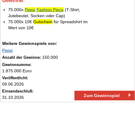
Gewinne:
3.
75.000x
Pepsi
Fashion Piece
(T-Shirt,
Jutebeutel, Socken oder Cap)
75.000x 10€
Gutschein
für Spreadshirt im
Wert von 10€
Weitere Gewinnspiele von:
Pepsi
150.000
Anzahl der Gewinne:
Gewinnsumme:
1.875.000 Euro
Veröffentlicht:
09.06.2026
Einsendeschluß:
Zum Gewinnspiel
31.10.2026