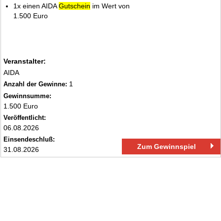
1x einen AIDA
Gutschein
im Wert von
1.500 Euro
Veranstalter:
AIDA
1
Anzahl der Gewinne:
Gewinnsumme:
1.500 Euro
Veröffentlicht:
06.08.2026
Einsendeschluß:
Zum Gewinnspiel
31.08.2026