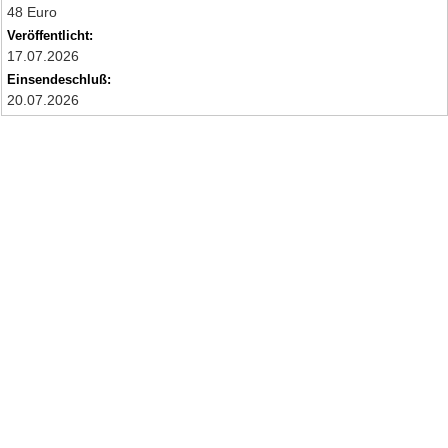
48 Euro
Veröffentlicht:
17.07.2026
Einsendeschluß:
20.07.2026