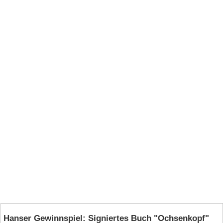
Hanser Gewinnspiel: Signiertes Buch "Ochsenkopf"