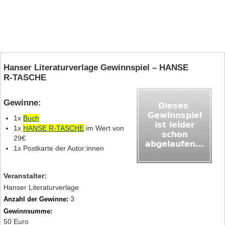
Hanser Literaturverlage Gewinnspiel – HANSE
R‑TASCHE
Gewinne:
1x
Buch
1x
HANSE R‑TASCHE
im Wert von
29€
1x Postkarte der Autor:innen
Veranstalter:
Hanser Literaturverlage
3
Anzahl der Gewinne:
Gewinnsumme:
50 Euro