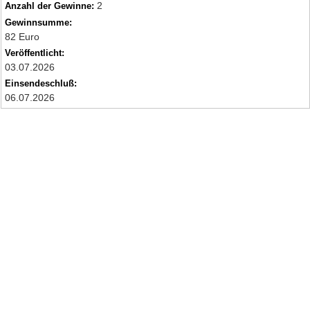
2
Anzahl der Gewinne:
Gewinnsumme:
82 Euro
Veröffentlicht:
03.07.2026
Einsendeschluß:
06.07.2026