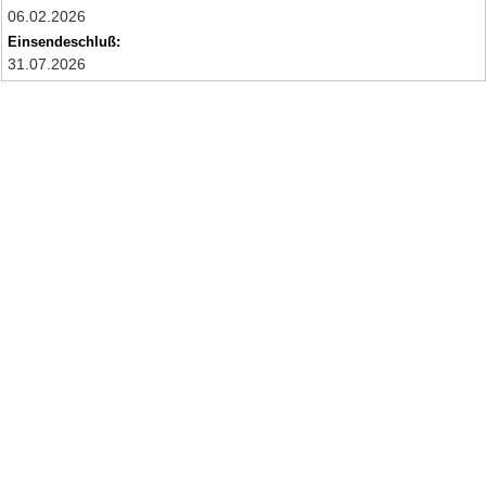
06.02.2026
Einsendeschluß:
31.07.2026