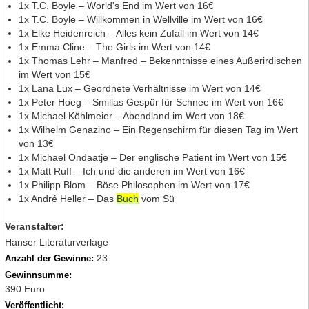
1x T.C. Boyle – World's End im Wert von 16€
1x T.C. Boyle – Willkommen in Wellville im Wert von 16€
1x Elke Heidenreich – Alles kein Zufall im Wert von 14€
1x Emma Cline – The Girls im Wert von 14€
1x Thomas Lehr – Manfred – Bekenntnisse eines Außerirdischen
im Wert von 15€
1x Lana Lux – Geordnete Verhältnisse im Wert von 14€
1x Peter Hoeg – Smillas Gespür für Schnee im Wert von 16€
1x Michael Köhlmeier – Abendland im Wert von 18€
1x Wilhelm Genazino – Ein Regenschirm für diesen Tag im Wert
von 13€
1x Michael Ondaatje – Der englische Patient im Wert von 15€
1x Matt Ruff – Ich und die anderen im Wert von 16€
1x Philipp Blom – Böse Philosophen im Wert von 17€
1x André Heller – Das
Buch
vom Sü
Veranstalter:
Hanser Literaturverlage
23
Anzahl der Gewinne:
Gewinnsumme:
390 Euro
Veröffentlicht: