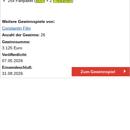
25x Fanpaket (
Buch
+ 2
Freikarten
)
Weitere Gewinnspiele von:
Constantin Film
26
Anzahl der Gewinne:
Gewinnsumme:
3.125 Euro
Veröffentlicht:
07.05.2026
Einsendeschluß:
Zum Gewinnspiel
31.08.2026