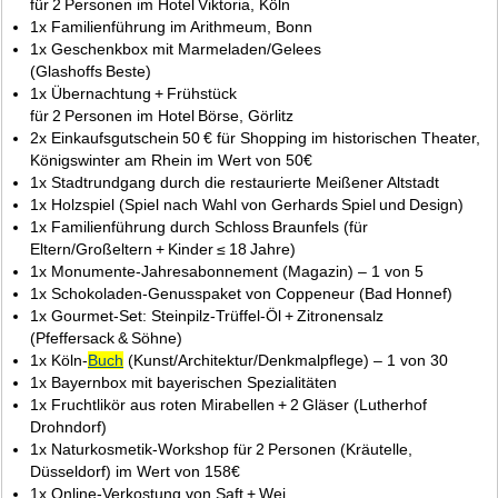
für 2 Personen im Hotel Viktoria, Köln
1x Familienführung im Arithmeum, Bonn
1x Geschenkbox mit Marmeladen/Gelees
(Glashoffs Beste)
1x Übernachtung + Frühstück
für 2 Personen im Hotel Börse, Görlitz
2x Einkaufsgutschein 50 € für Shopping im historischen Theater,
Königswinter am Rhein im Wert von 50€
1x Stadtrundgang durch die restaurierte Meißener Altstadt
1x Holzspiel (Spiel nach Wahl von Gerhards Spiel und Design)
1x Familienführung durch Schloss Braunfels (für
Eltern/Großeltern + Kinder ≤ 18 Jahre)
1x Monumente‑Jahresabonnement (Magazin) – 1 von 5
1x Schokoladen‑Genusspaket von Coppeneur (Bad Honnef)
1x Gourmet‑Set: Steinpilz‑Trüffel‑Öl + Zitronensalz
(Pfeffersack & Söhne)
1x Köln‑
Buch
(Kunst/Architektur/Denkmalpflege) – 1 von 30
1x Bayernbox mit bayerischen Spezialitäten
1x Fruchtlikör aus roten Mirabellen + 2 Gläser (Lutherhof
Drohndorf)
1x Naturkosmetik‑Workshop für 2 Personen (Kräutelle,
Düsseldorf) im Wert von 158€
1x Online‑Verkostung von Saft + Wei