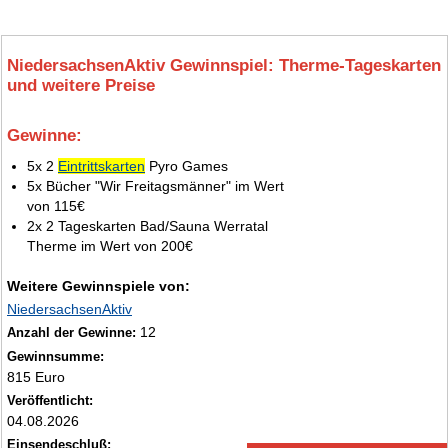
NiedersachsenAktiv Gewinnspiel: Therme‑Tageskarten
und weitere Preise
Gewinne:
6.
5x 2
Eintrittskarten
Pyro Games
5x Bücher "Wir Freitagsmänner" im Wert
von 115€
2x 2 Tageskarten Bad/Sauna Werratal
Therme im Wert von 200€
Weitere Gewinnspiele von:
NiedersachsenAktiv
12
Anzahl der Gewinne:
Gewinnsumme:
815 Euro
Veröffentlicht:
04.08.2026
Einsendeschluß: