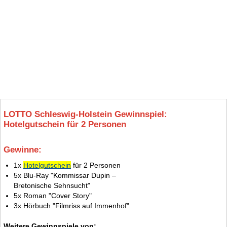
LOTTO Schleswig‑Holstein Gewinnspiel:
Hotelgutschein für 2 Personen
Gewinne:
10.
1x
Hotelgutschein
für 2 Personen
5x Blu‑Ray "Kommissar Dupin –
Bretonische Sehnsucht"
5x Roman "Cover Story"
3x Hörbuch "Filmriss auf Immenhof"
Weitere Gewinnspiele von: