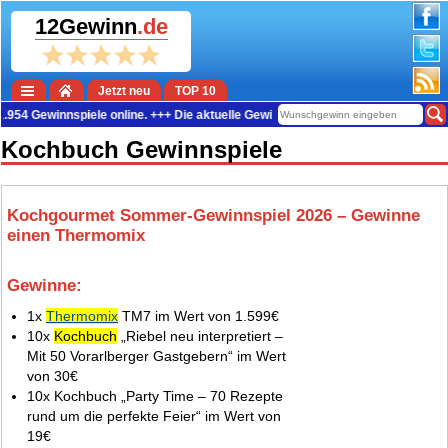
12Gewinn
.de
Jetzt neu
TOP 10
winnspiele online. +++ Die aktuelle Gewinn-Summe beträgt 37.889.422 Euro. +
Kochbuch Gewinnspiele
Kochgourmet Sommer‑Gewinnspiel 2026 – Gewinne
einen Thermomix
Gewinne:
1.
1x
Thermomix
TM7 im Wert von 1.599€
10x
Kochbuch
„Riebel neu interpretiert –
Mit 50 Vorarlberger Gastgebern“ im Wert
von 30€
10x Kochbuch „Party Time – 70 Rezepte
rund um die perfekte Feier“ im Wert von
19€