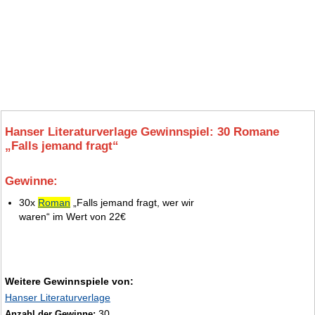
Hanser Literaturverlage Gewinnspiel: 30 Romane
„Falls jemand fragt“
Gewinne:
9.
30x
Roman
„Falls jemand fragt, wer wir
waren“ im Wert von 22€
Weitere Gewinnspiele von:
Hanser Literaturverlage
30
Anzahl der Gewinne: