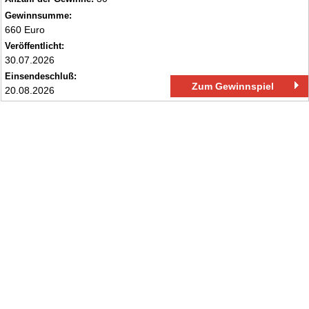
Gewinnsumme:
660 Euro
Veröffentlicht:
30.07.2026
Einsendeschluß:
Zum Gewinnspiel
20.08.2026