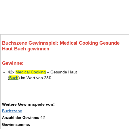
Buchszene Gewinnspiel: Medical Cooking Gesunde
Haut Buch gewinnen
Gewinne:
8.
42x
Medical Cooking
– Gesunde Haut
(
Buch
) im Wert von 28€
Weitere Gewinnspiele von:
Buchszene
42
Anzahl der Gewinne:
Gewinnsumme: