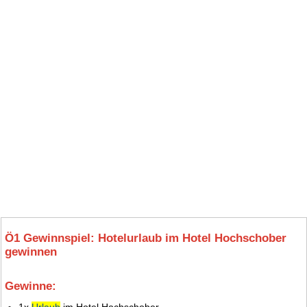
Ö1 Gewinnspiel: Hotelurlaub im Hotel Hochschober
gewinnen
Gewinne:
5.