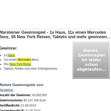
Warsteiner Gewinnspiel - 1x Haus, 11x einen Mercedes
Benz, 55 New York Reisen, Tablets und mehr gewinnen...
Gewinne:
1x
Haus
11x einen
Mercedes
Benz
55x
New York Reise
Tablets, Reifen und viele Sofortgewinne
Weitere Gewinnspiele von:
Warsteiner
Anzahl der Gewinne:
18.000.000
Gewinnsumme:
85.147.300 Euro
Veröffentlicht:
21.08.2015
Einsendeschluß:
31.08.2015