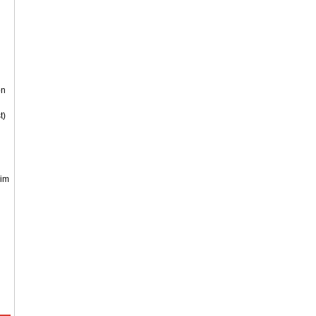
on
t)
 im