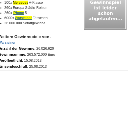
100x
Mercedes
A-Klasse
260x Europa Städte-Reisen
260x
iPhone
5
6000x
Warsteiner
Fässchen
26.000.000 Sofortgewinne
Weitere Gewinnspiele von:
Warsteiner
Anzahl der Gewinne:
26.026.620
Gewinnsumme:
263.572.000 Euro
Veröffentlicht:
15.08.2013
Einsendeschluß:
25.08.2013