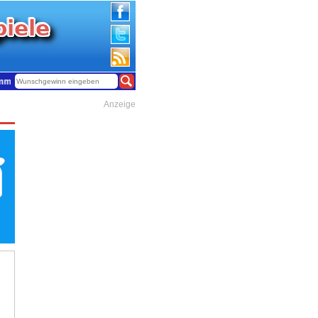
37.889.470 Euro. +++ Insgesamt 17.930.153 Gewinne warten auf glückliche Gew
Anzeige