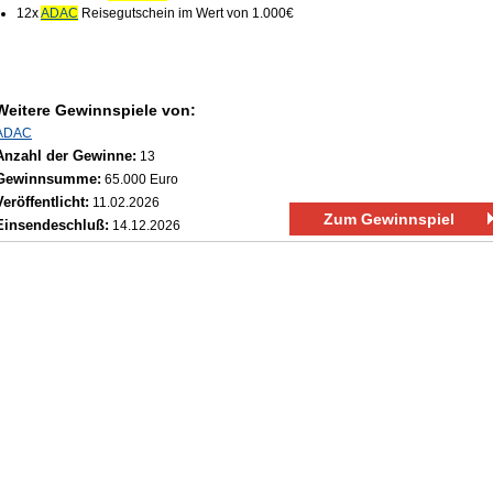
12x
ADAC
Reisegutschein im Wert von 1.000€
Weitere Gewinnspiele von:
ADAC
Anzahl der Gewinne:
13
Gewinnsumme:
65.000 Euro
Veröffentlicht:
11.02.2026
Zum Gewinnspiel
Einsendeschluß:
14.12.2026