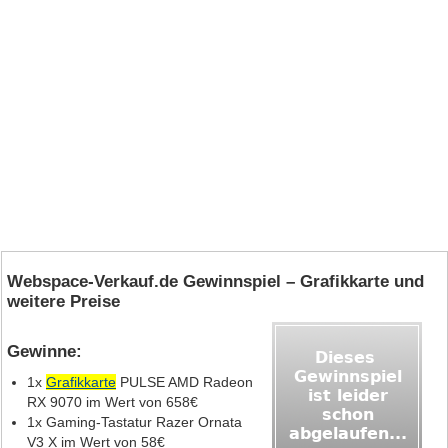
Webspace-Verkauf.de Gewinnspiel – Grafikkarte und
weitere Preise
Gewinne:
1x
Grafikkarte
PULSE AMD Radeon
RX 9070 im Wert von 658€
1x Gaming‑Tastatur Razer Ornata
V3 X im Wert von 58€