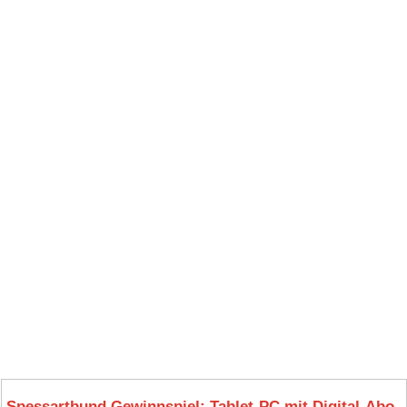
Spessartbund Gewinnspiel: Tablet‑PC mit Digital‑Abo