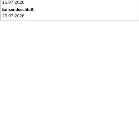
15.07.2026
Einsendeschluß:
25.07.2026