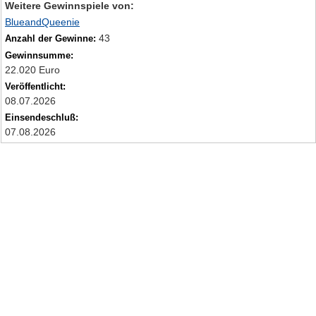
Weitere Gewinnspiele von:
BlueandQueenie
43
Anzahl der Gewinne:
Gewinnsumme:
22.020 Euro
Veröffentlicht:
08.07.2026
Einsendeschluß:
07.08.2026