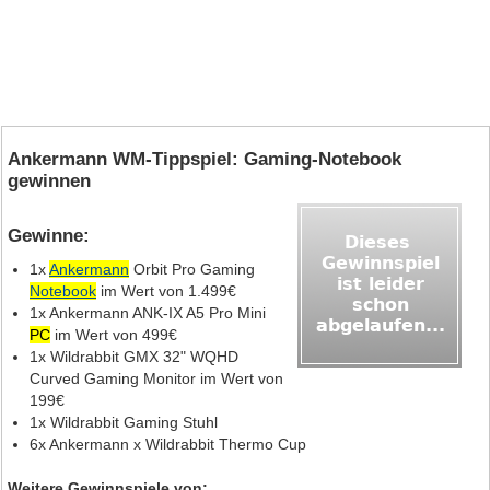
Ankermann WM‑Tippspiel: Gaming‑Notebook
gewinnen
Gewinne:
1x
Ankermann
Orbit Pro Gaming
Notebook
im Wert von 1.499€
1x Ankermann ANK‑IX A5 Pro Mini
PC
im Wert von 499€
1x Wildrabbit GMX 32" WQHD
Curved Gaming Monitor im Wert von
199€
1x Wildrabbit Gaming Stuhl
6x Ankermann x Wildrabbit Thermo Cup
Weitere Gewinnspiele von: