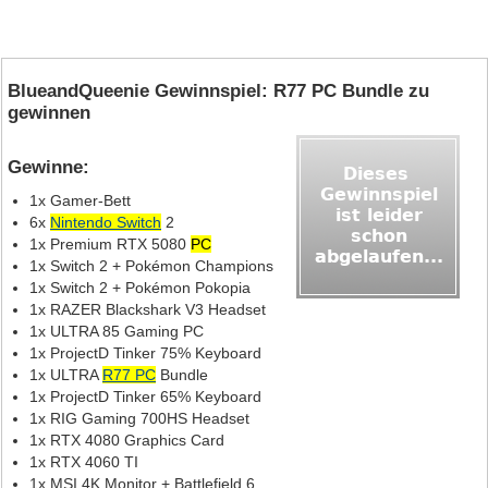
BlueandQueenie Gewinnspiel: R77 PC Bundle zu
gewinnen
Gewinne:
1x Gamer-Bett
6x
Nintendo Switch
2
1x Premium RTX 5080
PC
1x Switch 2 + Pokémon Champions
1x Switch 2 + Pokémon Pokopia
1x RAZER Blackshark V3 Headset
1x ULTRA 85 Gaming PC
1x ProjectD Tinker 75% Keyboard
1x ULTRA
R77 PC
Bundle
1x ProjectD Tinker 65% Keyboard
1x RIG Gaming 700HS Headset
1x RTX 4080 Graphics Card
1x RTX 4060 TI
1x MSI 4K Monitor + Battlefield 6