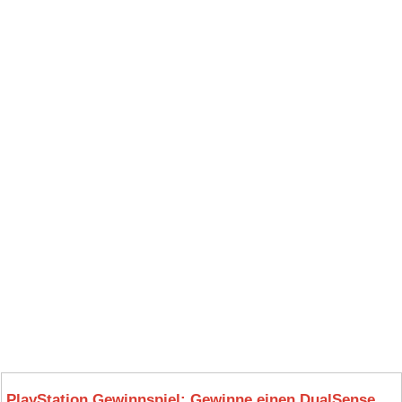
PlayStation Gewinnspiel: Gewinne einen DualSense