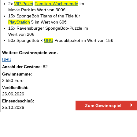
7.
2x
VIP-Paket
Familien-Wochenende
im
Movie Park im Wert von 300€
15x SpongeBob Titans of the Tide für
PlayStation
5 im Wert von 60€
15x Ravensburger SpongeBob-Puzzle im
Wert von 20€
50x SpongeBob ×
UHU
Produktpaket im Wert von 15€
Weitere Gewinnspiele von:
UHU
82
Anzahl der Gewinne:
Gewinnsumme:
2.550 Euro
Veröffentlicht:
26.06.2026
Einsendeschluß:
Zum Gewinnspiel
25.10.2026