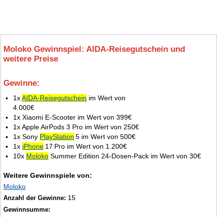
Moloko Gewinnspiel: AIDA-Reisegutschein und
weitere Preise
Gewinne:
4.
1x
AIDA-Reisegutschein
im Wert von
4.000€
1x Xiaomi E‑Scooter im Wert von 399€
1x Apple AirPods 3 Pro im Wert von 250€
1x Sony
PlayStation
5 im Wert von 500€
1x
iPhone
17 Pro im Wert von 1.200€
10x
Moloko
Summer Edition 24‑Dosen‑Pack im Wert von 30€
Weitere Gewinnspiele von:
Moloko
15
Anzahl der Gewinne:
Gewinnsumme: