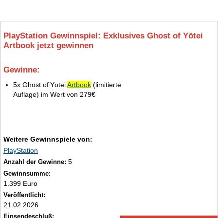
PlayStation Gewinnspiel: Exklusives Ghost of Yōtei
Artbook jetzt gewinnen
Gewinne:
10.
5x Ghost of Yōtei
Artbook
(limitierte
Auflage) im Wert von 279€
Weitere Gewinnspiele von:
PlayStation
5
Anzahl der Gewinne:
Gewinnsumme:
1.399 Euro
Veröffentlicht:
21.02.2026
Einsendeschluß: