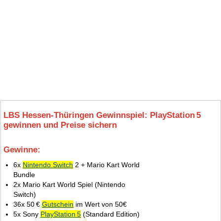
LBS Hessen‑Thüringen Gewinnspiel: PlayStation 5
gewinnen und Preise sichern
Gewinne:
6.
6x
Nintendo Switch
2 + Mario Kart World
Bundle
2x Mario Kart World Spiel (Nintendo
Switch)
36x 50 €
Gutschein
im Wert von 50€
5x Sony
PlayStation 5
(Standard Edition)