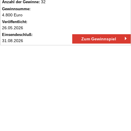
32
Anzahl der Gewinne:
Gewinnsumme:
4.800 Euro
Veröffentlicht:
26.05.2026
Einsendeschluß:
Zum Gewinnspiel
31.08.2026