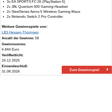
3x EA SPORTS FC 26 (PlayStation 5)
2x JBL Quantum 400 Gaming‑Headset
2x SteelSeries Aerox 5 Wireless Gaming‑Maus
2x Nintendo Switch 2 Pro Controller
Weitere Gewinnspiele von:
LBS Hessen‑Thüringen
58
Anzahl der Gewinne:
Gewinnsumme:
6.844 Euro
Veröffentlicht:
24.12.2025
Einsendeschluß:
Zum Gewinnspiel
31.08.2026