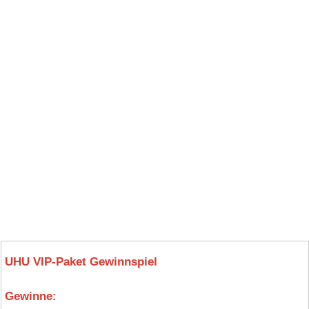
UHU VIP-Paket Gewinnspiel
Gewinne: