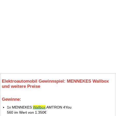
Elektroautomobil Gewinnspiel: MENNEKES Wallbox
und weitere Preise
Gewinne:
2.
1x MENNEKES
Wallbox
AMTRON 4You
560 im Wert von 1.350€