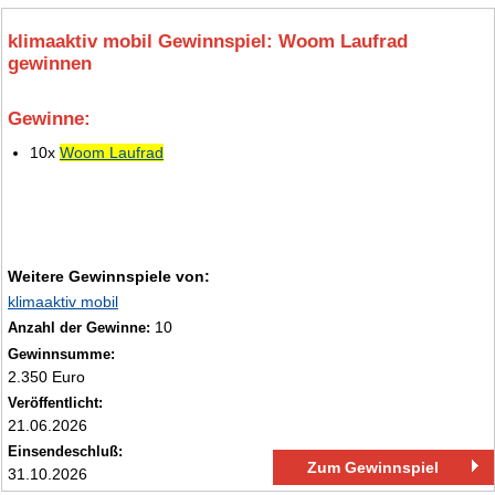
klimaaktiv mobil Gewinnspiel: Woom Laufrad
gewinnen
Gewinne:
4.
10x
Woom Laufrad
Weitere Gewinnspiele von:
klimaaktiv mobil
10
Anzahl der Gewinne:
Gewinnsumme:
2.350 Euro
Veröffentlicht:
21.06.2026
Einsendeschluß:
Zum Gewinnspiel
31.10.2026