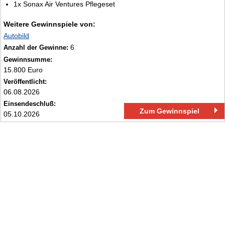
1x Sonax Air Ventures Pflegeset
Weitere Gewinnspiele von:
Autobild
6
Anzahl der Gewinne:
Gewinnsumme:
15.800 Euro
Veröffentlicht:
06.08.2026
Einsendeschluß:
Zum Gewinnspiel
05.10.2026