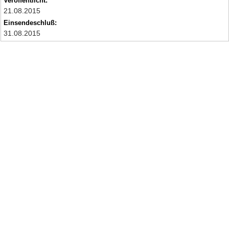
Veröffentlicht:
21.08.2015
Einsendeschluß:
31.08.2015