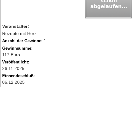
Veranstalter:
Rezepte mit Herz
1
Anzahl der Gewinne:
Gewinnsumme:
117 Euro
Veröffentlicht:
26.11.2025
Einsendeschluß:
06.12.2025