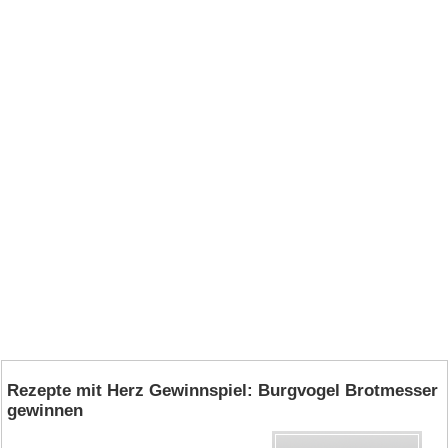
Rezepte mit Herz Gewinnspiel: Burgvogel Brotmesser
gewinnen