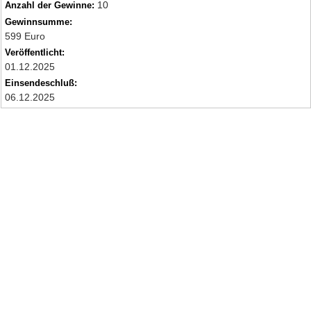
10
Anzahl der Gewinne:
Gewinnsumme:
599 Euro
Veröffentlicht:
01.12.2025
Einsendeschluß:
06.12.2025