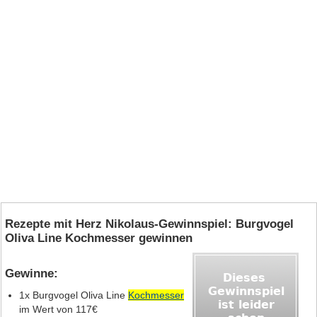
Rezepte mit Herz Nikolaus-Gewinnspiel: Burgvogel
Oliva Line Kochmesser gewinnen
Gewinne:
1x Burgvogel Oliva Line
Kochmesser
im Wert von 117€