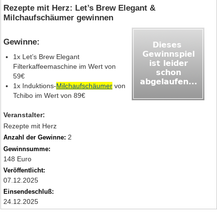
Rezepte mit Herz: Let’s Brew Elegant &
Milchaufschäumer gewinnen
Gewinne:
1x Let’s Brew Elegant
Filterkaffeemaschine im Wert von
59€
1x Induktions‑
Milchaufschäumer
von
Tchibo im Wert von 89€
Veranstalter:
Rezepte mit Herz
2
Anzahl der Gewinne:
Gewinnsumme:
148 Euro
Veröffentlicht:
07.12.2025
Einsendeschluß:
24.12.2025