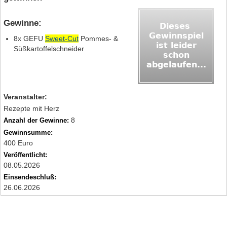
Gewinne:
8x GEFU
Sweet-Cut
Pommes- &
Süßkartoffelschneider
Veranstalter:
Rezepte mit Herz
8
Anzahl der Gewinne:
Gewinnsumme:
400 Euro
Veröffentlicht:
08.05.2026
Einsendeschluß:
26.06.2026