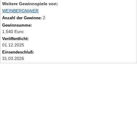
Weitere Gewinnspiele von:
WEINBERGMAIER
2
Anzahl der Gewinne:
Gewinnsumme:
1.540 Euro
Veröffentlicht:
01.12.2025
Einsendeschluß:
31.03.2026