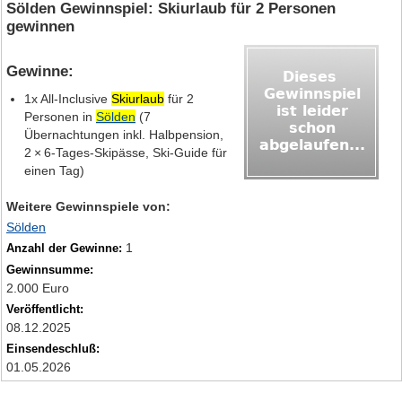
Sölden Gewinnspiel: Skiurlaub für 2 Personen
gewinnen
Gewinne:
1x All‑Inclusive
Skiurlaub
für 2
Personen in
Sölden
(7
Übernachtungen inkl. Halbpension,
2 × 6‑Tages‑Skipässe, Ski‑Guide für
einen Tag)
Weitere Gewinnspiele von:
Sölden
1
Anzahl der Gewinne:
Gewinnsumme:
2.000 Euro
Veröffentlicht:
08.12.2025
Einsendeschluß:
01.05.2026