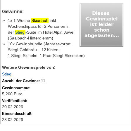
Gewinne:
1x 1‑Woche
Skiurlaub
inkl.
Wochenskipass für 2 Personen in
der
Stiegl
‑Suite im Hotel Alpin Juwel
(Saalbach‑Hinterglemm)
10x Gewinnbundle (Jahressvorrat
Stiegl‑Goldbräu – 12 Kisten,
1 Stiegl‑Skihelm, 1 Paar Stiegl‑Skisocken)
Weitere Gewinnspiele von:
Stiegl
11
Anzahl der Gewinne:
Gewinnsumme:
5.200 Euro
Veröffentlicht:
20.02.2026
Einsendeschluß:
28.02.2026