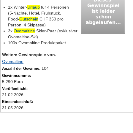
1x Winter‑
Urlaub
für 4 Personen
(5‑Nächte, Hotel, Frühstück,
Food‑
Gutschein
CHF 350 pro
Person, 4 Skipässe)
3x
Ovomaltine
Skier‑Paar (exklusiver
Ovomaltine‑Ski)
100x Ovomaltine Produktpaket
Weitere Gewinnspiele von:
Ovomaltine
104
Anzahl der Gewinne:
Gewinnsumme:
5.290 Euro
Veröffentlicht:
21.02.2026
Einsendeschluß:
31.05.2026