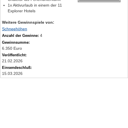
1x Aktivurlaub in einem der 11
Explorer Hotels
Weitere Gewinnspiele von:
Schneehöhen
4
Anzahl der Gewinne:
Gewinnsumme:
6.350 Euro
Veröffentlicht:
21.02.2026
Einsendeschluß:
15.03.2026