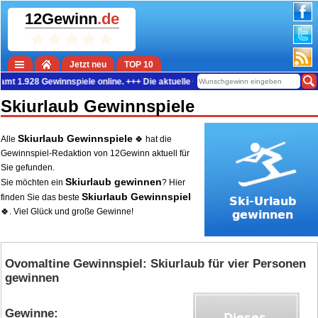
12Gewinn
.de
Jetzt neu
TOP 10
8 Gewinnspiele online. +++ Die aktuelle Gewinn-Summe beträgt 37.867.152 Euro
Skiurlaub Gewinnspiele
Skiurlaub Gewinnspiele
Alle
🍀 hat die
Gewinnspiel-Redaktion von 12Gewinn aktuell für
Sie gefunden.
Skiurlaub gewinnen
Sie möchten ein
? Hier
Skiurlaub Gewinnspiel
finden Sie das beste
🍀. Viel Glück und große Gewinne!
Ovomaltine Gewinnspiel: Skiurlaub für vier Personen
gewinnen
Gewinne: