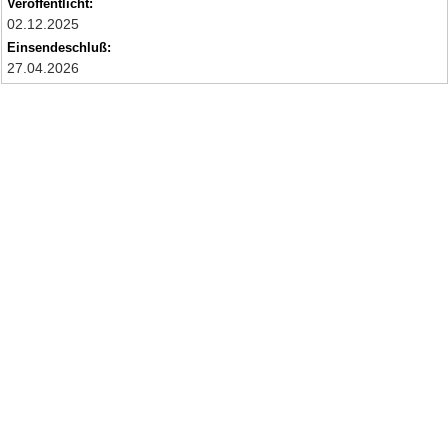
Veröffentlicht:
02.12.2025
Einsendeschluß:
27.04.2026