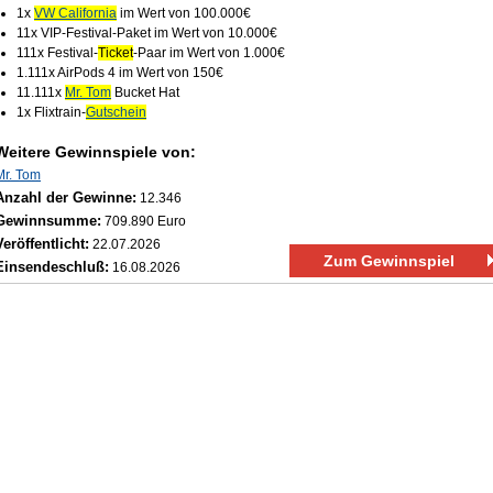
1.
1x
VW California
im Wert von 100.000€
11x VIP-Festival-Paket im Wert von 10.000€
111x Festival-
Ticket
-Paar im Wert von 1.000€
1.111x AirPods 4 im Wert von 150€
11.111x
Mr. Tom
Bucket Hat
1x Flixtrain-
Gutschein
Weitere Gewinnspiele von:
Mr. Tom
Anzahl der Gewinne:
12.346
Gewinnsumme:
709.890 Euro
Veröffentlicht:
22.07.2026
Zum Gewinnspiel
Einsendeschluß:
16.08.2026