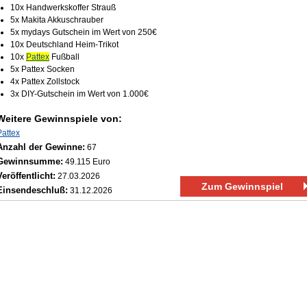
10x Handwerkskoffer Strauß
5x Makita Akkuschrauber
5x mydays Gutschein im Wert von 250€
10x Deutschland Heim-Trikot
10x
Pattex
Fußball
5x Pattex Socken
4x Pattex Zollstock
3x DIY-Gutschein im Wert von 1.000€
Weitere Gewinnspiele von:
Pattex
Anzahl der Gewinne:
67
Gewinnsumme:
49.115 Euro
Veröffentlicht:
27.03.2026
Zum Gewinnspiel
Einsendeschluß:
31.12.2026