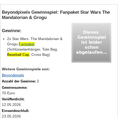
Beyondpixels Gewinnspiel: Fanpaket Star Wars The
Mandalorian & Grogu
Gewinne:
2x Star Wars: The Mandalorian &
Grogu
Fanpaket
(Schlüsselanhänger, Tote Bag,
Baseball Cap
, Cross Bag)
Weitere Gewinnspiele von:
Beyondpixels
2
Anzahl der Gewinne:
Gewinnsumme:
70 Euro
Veröffentlicht:
12.05.2026
Einsendeschluß:
23.05.2026