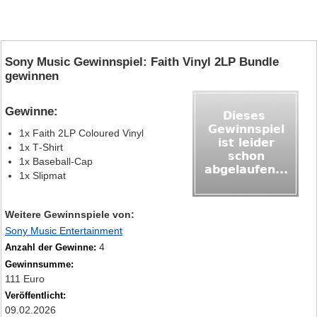
Sony Music Gewinnspiel: Faith Vinyl 2LP Bundle
gewinnen
Gewinne:
1x Faith 2LP Coloured Vinyl
1x T‑Shirt
1x Baseball‑Cap
1x Slipmat
Weitere Gewinnspiele von:
Sony Music Entertainment
4
Anzahl der Gewinne:
Gewinnsumme:
111 Euro
Veröffentlicht:
09.02.2026