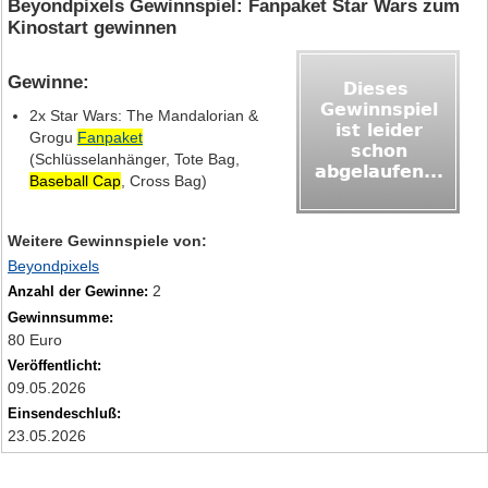
Beyondpixels Gewinnspiel: Fanpaket Star Wars zum
Kinostart gewinnen
Gewinne:
2x Star Wars: The Mandalorian &
Grogu
Fanpaket
(Schlüsselanhänger, Tote Bag,
Baseball Cap
, Cross Bag)
Weitere Gewinnspiele von:
Beyondpixels
2
Anzahl der Gewinne:
Gewinnsumme:
80 Euro
Veröffentlicht:
09.05.2026
Einsendeschluß:
23.05.2026