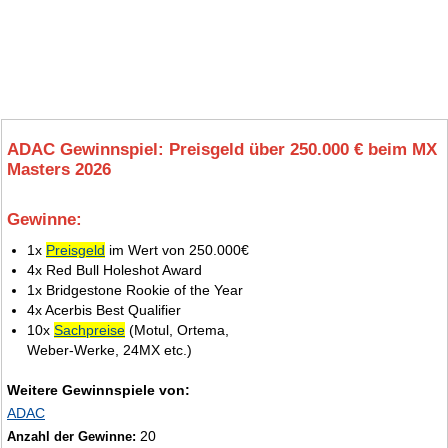
ADAC Gewinnspiel: Preisgeld über 250.000 € beim MX
Masters 2026
Gewinne:
4.
1x
Preisgeld
im Wert von 250.000€
4x Red Bull Holeshot Award
1x Bridgestone Rookie of the Year
4x Acerbis Best Qualifier
10x
Sachpreise
(Motul, Ortema,
Weber‑Werke, 24MX etc.)
Weitere Gewinnspiele von:
ADAC
20
Anzahl der Gewinne: