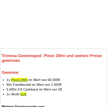
Trimexa Gewinnspiel: Pössl 2Win und weitere Preise
gewinnen
Gewinne:
6.
1x
Pössl 2Win
im Wert von 65.000€
50x Familienzelt im Wert von 1.000€
5.000x 5 € Cashback im Wert von 5€
1x Skotti
Grill
Weitere Gewinnspiele von: