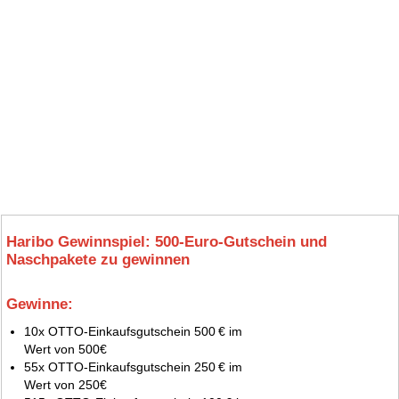
Haribo Gewinnspiel: 500‑Euro‑Gutschein und
Naschpakete zu gewinnen
Gewinne:
7.
10x OTTO‑Einkaufsgutschein 500 € im
Wert von 500€
55x OTTO‑Einkaufsgutschein 250 € im
Wert von 250€