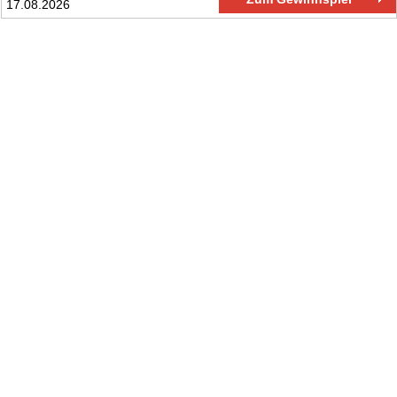
17.08.2026