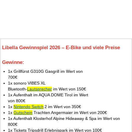
Libella Gewinnspiel 2026 – E‑Bike und viele Preise
Gewinne:
6.
1x Grillfürst G310G Gasgrill im Wert von
700€
1x sonoro VIBES XL
Bluetooth‑
Lautsprecher
im Wert von 150€
1x Aufenthalt im AQUA DOME Tirol im Wert
von 800€
1x
Nintendo Switch
2 im Wert von 350€
1x
Gutschein
Trachten Angermaier im Wert von 200€
1x Aufenthalt Klosterhof Alpine Hideaway & Spa im Wert von
800€
1x Tickets Tripsdrill Erlebnispark im Wert von 100€