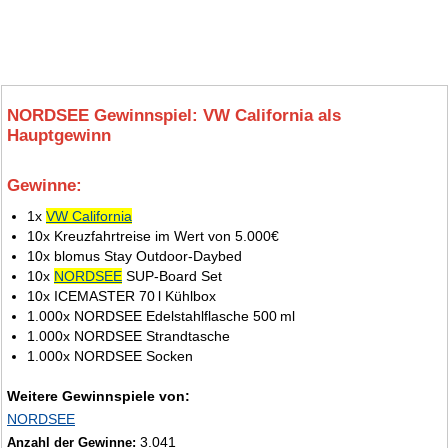
NORDSEE Gewinnspiel: VW California als
Hauptgewinn
Gewinne:
9.
1x
VW California
10x Kreuzfahrtreise im Wert von 5.000€
10x blomus Stay Outdoor-Daybed
10x
NORDSEE
SUP-Board Set
10x ICEMASTER 70 l Kühlbox
1.000x NORDSEE Edelstahlflasche 500 ml
1.000x NORDSEE Strandtasche
1.000x NORDSEE Socken
Weitere Gewinnspiele von:
NORDSEE
3.041
Anzahl der Gewinne: