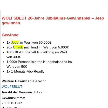
WOLFSBLUT 20‑Jahre Jubiläums‑Gewinnspiel – Jeep
gewinnen
Gewinne:
5.
1x
Jeep
im Wert von 50.000€
20x
Urlaub
mit Hund im Wert von 5.000€
100x XL-Hundebett Rudelkönig im Wert
von 300€
1.000x Personalisiertes Hundehalsband im
Wert von 50€
1x 1‑Monats‑Abo Readly
Weitere Gewinnspiele von:
WOLFSBLUT
1.122
Anzahl der Gewinne:
Gewinnsumme:
230.015 Euro