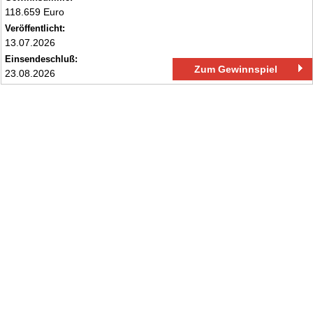
118.659 Euro
Veröffentlicht:
13.07.2026
Einsendeschluß:
Zum Gewinnspiel
23.08.2026