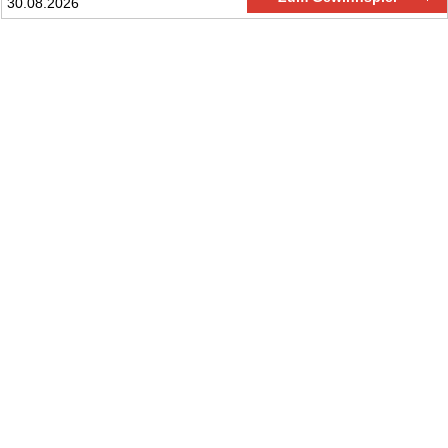
30.08.2026