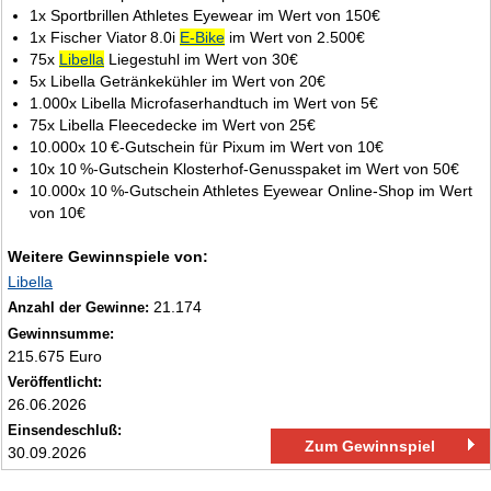
1x Sportbrillen Athletes Eyewear im Wert von 150€
1x Fischer Viator 8.0i
E‑Bike
im Wert von 2.500€
75x
Libella
Liegestuhl im Wert von 30€
5x Libella Getränkekühler im Wert von 20€
1.000x Libella Microfaserhandtuch im Wert von 5€
75x Libella Fleecedecke im Wert von 25€
10.000x 10 €‑Gutschein für Pixum im Wert von 10€
10x 10 %‑Gutschein Klosterhof‑Genusspaket im Wert von 50€
10.000x 10 %‑Gutschein Athletes Eyewear Online‑Shop im Wert
von 10€
Weitere Gewinnspiele von:
Libella
21.174
Anzahl der Gewinne:
Gewinnsumme:
215.675 Euro
Veröffentlicht:
26.06.2026
Einsendeschluß:
Zum Gewinnspiel
30.09.2026