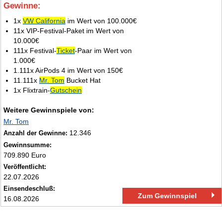
Gewinne:
2.
1x
VW California
im Wert von 100.000€
11x VIP-Festival-Paket im Wert von
10.000€
111x Festival-
Ticket
-Paar im Wert von
1.000€
1.111x AirPods 4 im Wert von 150€
11.111x
Mr. Tom
Bucket Hat
1x Flixtrain-
Gutschein
Weitere Gewinnspiele von:
Mr. Tom
12.346
Anzahl der Gewinne:
Gewinnsumme:
709.890 Euro
Veröffentlicht:
22.07.2026
Einsendeschluß:
Zum Gewinnspiel
16.08.2026