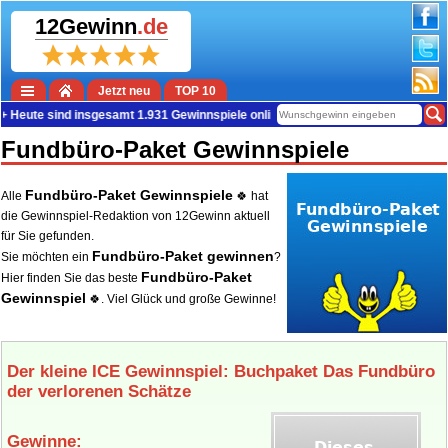
12Gewinn
.de
Jetzt neu
TOP 10
 Heute sind insgesamt 1.931 Gewinnspiele online. +++ Die aktuelle Gewinn-Su
Fundbüro-Paket Gewinnspiele
Fundbüro-Paket Gewinnspiele
Alle
🍀 hat
die Gewinnspiel-Redaktion von 12Gewinn aktuell
für Sie gefunden.
Fundbüro-Paket gewinnen
Sie möchten ein
?
Fundbüro-Paket
Hier finden Sie das beste
Gewinnspiel
🍀. Viel Glück und große Gewinne!
Der kleine ICE Gewinnspiel: Buchpaket Das Fundbüro
der verlorenen Schätze
Gewinne: